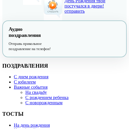
День Рождения твой
постучался в двери!
отправить
Аудио
поздравления
Отправь прикольное
поздравление на телефон!
ПОЗДРАВЛЕНИЯ
С днем рождения
С юбилеем
Важные события
На свадьбу
С рождением ребенка
С новорожденным
ТОСТЫ
На день рождения