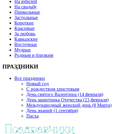
На юбилей
На свадьбу
Прикольные
Застольные
Короткие
Красивые
За любовь
Кавказские
Восточные
Мудрые
Родным и близким
ПРАЗДНИКИ
Все праздники
Новый год
С рождеством христовым
День святого Валентина (14 февраля)
День защитника Отечества (23 февраля)
Международный женский день (8 Марта)
День знаний (1 сентября)
Пасха