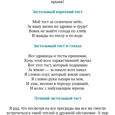
крыше!
Застольный короткий тост
Мой тост за солнечное небо,
За вашу жизнь во здравье и труде!
Вовек не знайте голода по хлебу
И жажды по теплу и по воде.
Застольный тост в стихах
Все здравицы и тосты принимая,
Хочу, чтоб всех торжественней звучал
Вот этот тост, который поднимаю
За землю — за начало всех начал.
Я словно плуг, который землю пашет,
Я словно руки пахаря на нем,
И злак, весною в борозду упавший,
И колос с набухающим зерном.
Лучший застольный тост
Я рад, что несмотря на все преграды мы все же смогли
встретиться в такой теплой и дружной обстановке. А еще