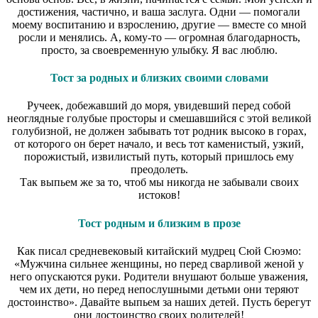
достижения, частично, и ваша заслуга. Одни — помогали
моему воспитанию и взрослению, другие — вместе со мной
росли и менялись. А, кому-то — огромная благодарность,
просто, за своевременную улыбку. Я вас люблю.
Тост за родных и близких своими словами
Ручеек, добежавший до моря, увидевший перед собой
неоглядные голубые просторы и смешавшийся с этой великой
голубизной, не должен забывать тот родник высоко в горах,
от которого он берет начало, и весь тот каменистый, узкий,
порожистый, извилистый путь, который пришлось ему
преодолеть.
Так выпьем же за то, чтоб мы никогда не забывали своих
истоков!
Тост родным и близким в прозе
Как писал средневековый китайский мудрец Сюй Сюэмо:
«Мужчина сильнее женщины, но перед сварливой женой у
него опускаются руки. Родители внушают больше уважения,
чем их дети, но перед непослушными детьми они теряют
достоинство». Давайте выпьем за наших детей. Пусть берегут
они достоинство своих родителей!