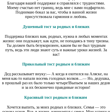
Благодаря вашей поддержке я справлялся с трудностями.
Моему счастью нет границ, ведь мне с вами подфартило.
Поднимаю бокал за вас, чтобы в ванной жизни
присутствовала гармония и любовь.
Душевный тост за родных и близких
Поддержка близких вам, родных, нужна в любых моментах
жизни: они подскажут, как идти, не попадаясь в тину тризны.
Ты должен быть безукоризнен, каким бы не был трудным
путь, ведь эти люди знают суть и важные уроки жизней. За
вас!
Прикольный тост родным и близким
Дед рассказывает внуку:— А когда я охотился на Аляске, на
меня как-то напали восемь голодных волков…— Но, дедушка,
в прошлый раз их было только четыре!Выпьем за наших дедов
и за их бесконечно правдивые истории!
Красивый тост родным и близким
Хочется выпить, за моих родных и близких. Семья — это
основа основ. Все, в жизни, начинается с семьи. Мои успехи и