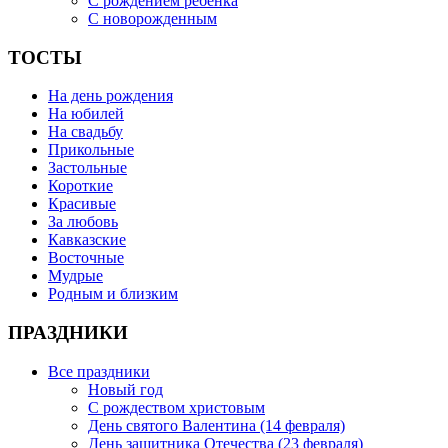
С рождением ребенка
С новорожденным
ТОСТЫ
На день рождения
На юбилей
На свадьбу
Прикольные
Застольные
Короткие
Красивые
За любовь
Кавказские
Восточные
Мудрые
Родным и близким
ПРАЗДНИКИ
Все праздники
Новый год
С рождеством христовым
День святого Валентина (14 февраля)
День защитника Отечества (23 февраля)