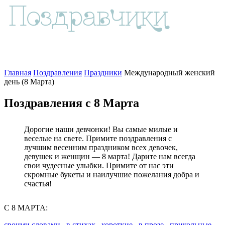
Главная
Поздравления
Праздники
Международный женский
день (8 Марта)
Поздравления с 8 Марта
Дорогие наши девчонки! Вы самые милые и
веселые на свете. Примите поздравления с
лучшим весенним праздником всех девочек,
девушек и женщин — 8 марта! Дарите нам всегда
свои чудесные улыбки. Примите от нас эти
скромные букеты и наилучшие пожелания добра и
счастья!
С 8 МАРТА:
своими словами
,
в стихах
,
короткие
,
в прозе
,
прикольные
,