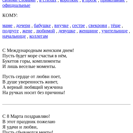
официальные
КОМУ:
маме
,
дочери
,
бабушке
,
внучке
,
сестре
,
свекрови
,
тёще
,
подруге
,
жене
,
любимой
,
девушке
,
женщине
,
учительнице
,
начальнице
,
коллегам
С Международным женским днем!
Пусть будет море счастья в нём,
Букетов горы, комплименты
И лишь веселые моменты.
Пусть сердце от любви поет,
В душе уверенность живет,
А верный любящий мужчина
На ручках носит без причины!
С 8 Марта поздравляю!
В этот праздник пожелаю
Я удачи и любви,
Пусть сбываются мечты!