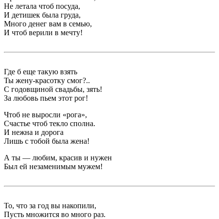
Не летала чтоб посуда,
И детишек была груда,
Много денег вам в семью,
И чтоб верили в мечту!
Где б еще такую взять
Ты жену-красотку смог?..
С годовщиной свадьбы, зять!
За любовь пьем этот рог!
Чтоб не выросли «рога»,
Счастье чтоб текло сполна.
И нежна и дорога
Лишь с тобой была жена!
А ты — любим, красив и нужен
Был ей незаменимым мужем!
То, что за год вы накопили,
Пусть множится во много раз.