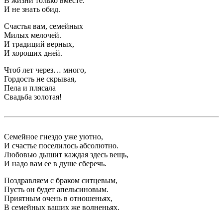
В жизни только вместе.
И не знать обид.
Счастья вам, семейных
Милых мелочей.
И традиций верных,
И хороших дней.
Чтоб лет через… много,
Гордость не скрывая,
Пела и плясала
Свадьба золотая!
Семейное гнездо уже уютно,
И счастье поселилось абсолютно.
Любовью дышит каждая здесь вещь,
И надо вам ее в душе сберечь.
Поздравляем с браком ситцевым,
Пусть он будет апельсиновым.
Приятным очень в отношеньях,
В семейных ваших же волненьях.