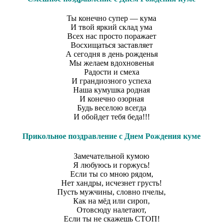
Ты конечно супер — кума
И твой яркий склад ума
Всех нас просто поражает
Восхищаться заставляет
А сегодня в день рожденья
Мы желаем вдохновенья
Радости и смеха
И грандиозного успеха
Наша кумушка родная
И конечно озорная
Будь веселою всегда
И обойдет тебя беда!!!
Прикольное поздравление с Днем Рождения куме
Замечательной кумою
Я любуюсь и горжусь!
Если ты со мною рядом,
Нет хандры, исчезнет грусть!
Пусть мужчины, словно пчелы,
Как на мёд или сироп,
Отовсюду налетают,
Если ты не скажешь СТОП!