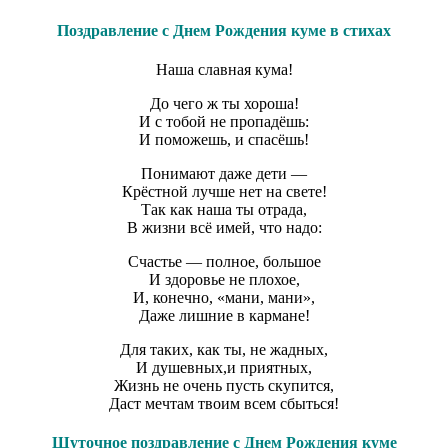
Поздравление с Днем Рождения куме в стихах
Наша славная кума!
До чего ж ты хороша!
И с тобой не пропадёшь:
И поможешь, и спасёшь!
Понимают даже дети —
Крёстной лучше нет на свете!
Так как наша ты отрада,
В жизни всё имей, что надо:
Счастье — полное, большое
И здоровье не плохое,
И, конечно, «мани, мани»,
Даже лишние в кармане!
Для таких, как ты, не жадных,
И душевных,и приятных,
Жизнь не очень пусть скупится,
Даст мечтам твоим всем сбыться!
Шуточное поздравление с Днем Рождения куме