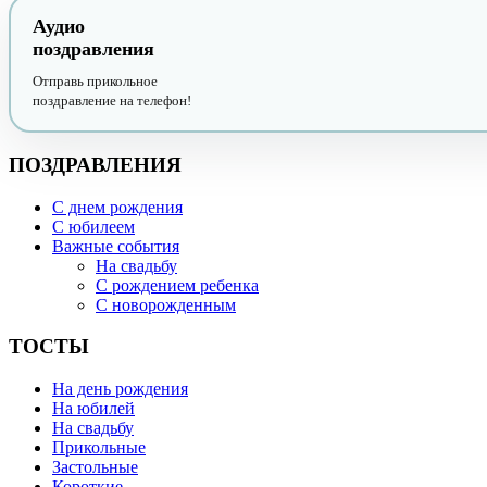
Аудио
поздравления
Отправь прикольное
поздравление на телефон!
ПОЗДРАВЛЕНИЯ
С днем рождения
С юбилеем
Важные события
На свадьбу
С рождением ребенка
С новорожденным
ТОСТЫ
На день рождения
На юбилей
На свадьбу
Прикольные
Застольные
Короткие