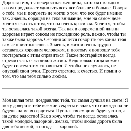
Дорогая тетя, ты невероятная женщина, которая с каждым
разом продолжает удивлять всех все больше и больше. Говоря
о тебе, мы и подумать не могли о том, что все будет именно
так. Знаешь, обращая на тебя внимание, мне на самом деле
хочется сказать о том, что ты очень красивая. Хочется, чтобы
ты оставалась такой всегда. Так как в современной жизни
здоровье играет совсем не последнюю роль, важно, чтобы ты
также была здорова. Сегодня хочется говорить без конца тебя
самые приятные слова. Знаешь, в жизни очень трудно
оставаться хорошим человеком, и поэтому я попрошу тебя
постараться с этим справиться. Также постарайся всегда
стремиться к счастливой жизни. Ведь только тогда можно
будет совсем этим справиться. И чтобы не случилось, не
опускай свои руки. Просто стремись к счастью. И помни о
том, что мы тебя сильно любим.
Моя милая тетя, поздравляю тебя, ты самая лучшая на свете! Я
могу доверить тебе все мои секреты и знаю, что никогда ты не
будешь на меня сердиться. Пусть в твоем доме будет уютно, а
на душе радостно! Как я хочу, чтобы ты всегда оставалась
такой молодой, задорной, желаю, чтобы любая дорога была
для тебя легкой, а погода — хорошей.