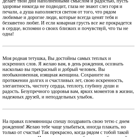
делает твои дни наполненными смыслом и радостью, пусть
здоровье никогда не подводит, глаза не знают слез горя и
печали, а душа наполняется светом от того, что рядом
любимые и дорогие люди, которые всегда ценят тебя и
беззаветно любят. И если коварная грусть все же прокрадется
в сердце, вспомни о своих близких и почувствуй, что ты не
одна!
Моя родная тетушка, Вы достойны самых теплых и
искренних слов. Я желаю вам, в день рождения, осознать
насколько вы прекрасный и добрый человек. Вы
необыкновенная, изящная женщина. Сохраните на
протяжении долгих и счастливых лет, свою искренность,
элегантность, чистоту сердца, теплоту, глубину души и
радость. Безупречного здоровья вам, ярких моментов в жизни,
надежных друзей, и неподдельных улыбок.
На правах племянницы спешу поздравить свою тетю с днем
рождения! Желаю тебе чаще улыбаться, иногда плакать, но
только от счастья! Так прекрасно, когда рядом с тобой такой