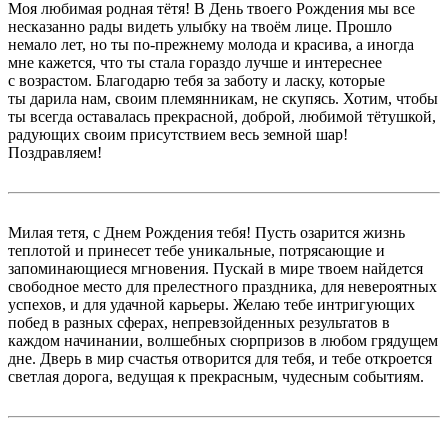
Моя любимая родная тётя! В День твоего Рождения мы все
несказанно рады видеть улыбку на твоём лице. Прошло
немало лет, но ты по-прежнему молода и красива, а иногда
мне кажется, что ты стала гораздо лучше и интереснее
с возрастом. Благодарю тебя за заботу и ласку, которые
ты дарила нам, своим племянникам, не скупясь. Хотим, чтобы
ты всегда оставалась прекрасной, доброй, любимой тётушкой,
радующих своим присутствием весь земной шар!
Поздравляем!
Милая тетя, с Днем Рождения тебя! Пусть озарится жизнь
теплотой и принесет тебе уникальные, потрясающие и
запоминающиеся мгновения. Пускай в мире твоем найдется
свободное место для прелестного праздника, для невероятных
успехов, и для удачной карьеры. Желаю тебе интригующих
побед в разных сферах, непревзойденных результатов в
каждом начинании, волшебных сюрпризов в любом грядущем
дне. Дверь в мир счастья отворится для тебя, и тебе откроется
светлая дорога, ведущая к прекрасным, чудесным событиям.