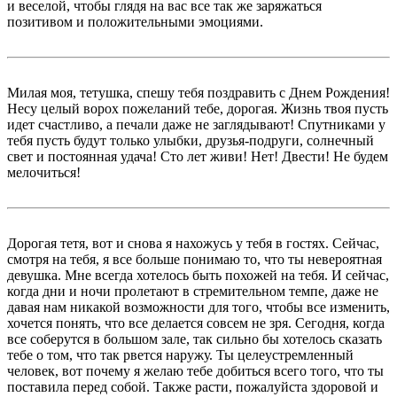
и веселой, чтобы глядя на вас все так же заряжаться
позитивом и положительными эмоциями.
Милая моя, тетушка, спешу тебя поздравить с Днем Рождения!
Несу целый ворох пожеланий тебе, дорогая. Жизнь твоя пусть
идет счастливо, а печали даже не заглядывают! Спутниками у
тебя пусть будут только улыбки, друзья-подруги, солнечный
свет и постоянная удача! Сто лет живи! Нет! Двести! Не будем
мелочиться!
Дорогая тетя, вот и снова я нахожусь у тебя в гостях. Сейчас,
смотря на тебя, я все больше понимаю то, что ты невероятная
девушка. Мне всегда хотелось быть похожей на тебя. И сейчас,
когда дни и ночи пролетают в стремительном темпе, даже не
давая нам никакой возможности для того, чтобы все изменить,
хочется понять, что все делается совсем не зря. Сегодня, когда
все соберутся в большом зале, так сильно бы хотелось сказать
тебе о том, что так рвется наружу. Ты целеустремленный
человек, вот почему я желаю тебе добиться всего того, что ты
поставила перед собой. Также расти, пожалуйста здоровой и