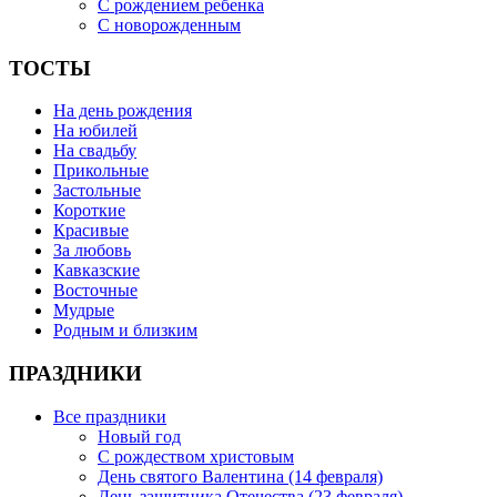
С рождением ребенка
С новорожденным
ТОСТЫ
На день рождения
На юбилей
На свадьбу
Прикольные
Застольные
Короткие
Красивые
За любовь
Кавказские
Восточные
Мудрые
Родным и близким
ПРАЗДНИКИ
Все праздники
Новый год
С рождеством христовым
День святого Валентина (14 февраля)
День защитника Отечества (23 февраля)