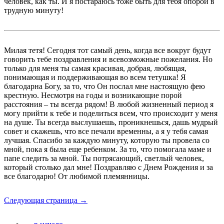
человек, как ты. И я постараюсь тоже быть для тебя опорой в
трудную минуту!
Милая тетя! Сегодня тот самый день, когда все вокруг будут
говорить тебе поздравления и всевозможные пожелания. Но
только для меня ты самая красивая, добрая, любящая,
понимающая и поддерживающая во всем тетушка! Я
благодарна Богу, за то, что Он послал мне настоящую фею
крестную. Несмотря на годы и возникающие порой
расстояния – ты всегда рядом! В любой жизненный период я
могу прийти к тебе и поделиться всем, что происходит у меня
на душе. Ты всегда выслушаешь, проникнешься, дашь мудрый
совет и скажешь, что все печали временны, а я у тебя самая
лучшая. Спасибо за каждую минуту, которую ты провела со
мной, пока я была еще ребенком. За то, что помогала маме и
папе следить за мной. Ты потрясающий, светлый человек,
который столько дал мне! Поздравляю с Днем Рождения и за
все благодарю! От любимой племянницы.
Следующая страница →