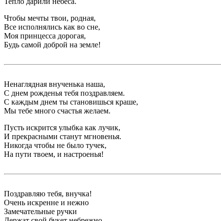
Тепло дарили небеса.
Чтобы мечты твои, родная,
Все исполнялись как во сне,
Моя принцесса дорогая,
Будь самой доброй на земле!
Ненаглядная внученька наша,
С днем рожденья тебя поздравляем.
С каждым днем ты становишься краше,
Мы тебе много счастья желаем.
Пусть искрится улыбка как лучик,
И прекрасными станут мгновенья.
Никогда чтобы не было тучек,
На пути твоем, и настроенья!
Поздравляю тебя, внучка!
Очень искренне и нежно
Замечательные ручки
Держат свой букет небрежно…