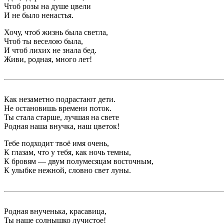
Чтоб розы на душе цвели
И не было ненастья.
Хочу, чтоб жизнь была светла,
Чтоб ты веселою была,
И чтоб лихих не знала бед.
Живи, родная, много лет!
Как незаметно подрастают дети.
Не остановишь времени поток.
Ты стала старше, лучшая на свете
Родная наша внучка, наш цветок!
Тебе подходит твоё имя очень,
К глазам, что у тебя, как ночь темны,
К бровям — двум полумесяцам восточным,
К улыбке нежной, словно свет луны.
Родная внученька, красавица,
Ты наше солнышко лучистое!