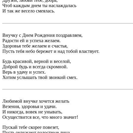
Друзей, любви тебе, добра,
Чтоб каждым днем ты наслаждалась
И так же весело смеялась.
Внучку с Днем Рождения поздравляем,
Радости ей и успеха желаем.
Здоровья тебе желаем и счастья,
Пусть тебя небо бережет и над тобой властвует.
Будь красивой, верной и веселой,
Доброй будь и всегда скромной.
Верь в удачу и успех.
Хотим услышать твой звонкий смех.
Любимой внучке хочется желать
Везения, здоровья и удачи.
И никогда, вовек не унывать,
Осуществится все, что много значит!
Пускай тебе скорее повезет,
Пусть окружают радостные лица,