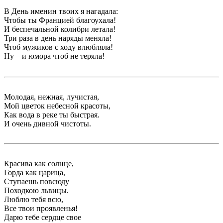
В День именин твоих я нагадала:
Чтобы ты Францией благоухала!
И беспечальной колибри летала!
Три раза в день наряды меняла!
Чтоб мужиков с ходу влюбляла!
Ну – и юмора чтоб не теряла!
Молодая, нежная, лучистая,
Мой цветок небесной красоты,
Как вода в реке ты быстрая.
И очень дивной чистоты.
Красива как солнце,
Горда как царица,
Ступаешь повсюду
Походкою львицы.
Люблю тебя всю,
Все твои проявленья!
Дарю тебе сердце свое