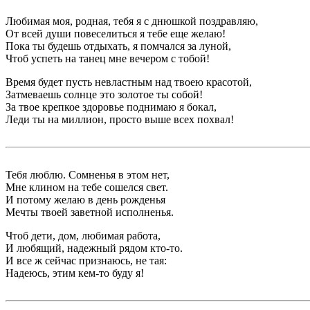
Любимая моя, родная, тебя я с днюшкой поздравляю,
От всей души повеселиться я тебе еще желаю!
Пока ты будешь отдыхать, я помчался за луной,
Чтоб успеть на танец мне вечером с тобой!
Время будет пусть невластным над твоею красотой,
Затмеваешь солнце это золотое ты собой!
За твое крепкое здоровье поднимаю я бокал,
Леди ты на миллион, просто выше всех похвал!
Тебя люблю. Сомненья в этом нет,
Мне клином на тебе сошелся свет.
И потому желаю в день рожденья
Мечты твоей заветной исполненья.
Чтоб дети, дом, любимая работа,
И любящий, надежный рядом кто-то.
И все ж сейчас признаюсь, не тая:
Надеюсь, этим кем-то буду я!