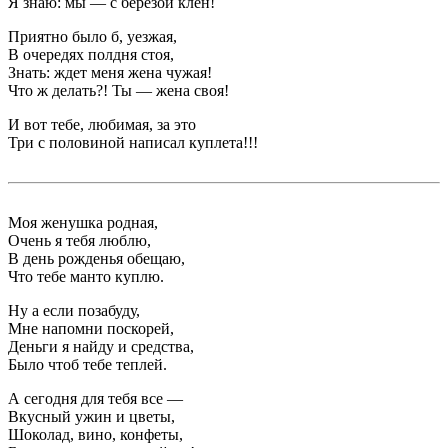
Я знаю: мы — с березой клен!
Приятно было б, уезжая,
В очередях полдня стоя,
Знать: ждет меня жена чужая!
Что ж делать?! Ты — жена своя!
И вот тебе, любимая, за это
Три с половиной написал куплета!!!
Моя женушка родная,
Очень я тебя люблю,
В день рожденья обещаю,
Что тебе манто куплю.
Ну а если позабуду,
Мне напомни поскорей,
Деньги я найду и средства,
Было чтоб тебе теплей.
А сегодня для тебя все —
Вкусный ужин и цветы,
Шоколад, вино, конфеты,