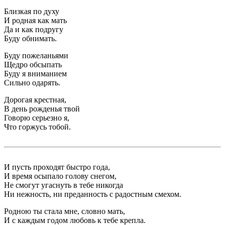
Близкая по духу
И родная как мать
Да и как подругу
Буду обнимать.
Буду пожеланьями
Щедро обсыпать
Буду я вниманием
Сильно одарять.
Дорогая крестная,
В день рожденья твой
Говорю серьезно я,
Что горжусь тобой.
И пусть проходят быстро года,
И время осыпало голову снегом,
Не смогут угаснуть в тебе никогда
Ни нежность, ни преданность с радостным смехом.
Родною ты стала мне, словно мать,
И с каждым годом любовь к тебе крепла.