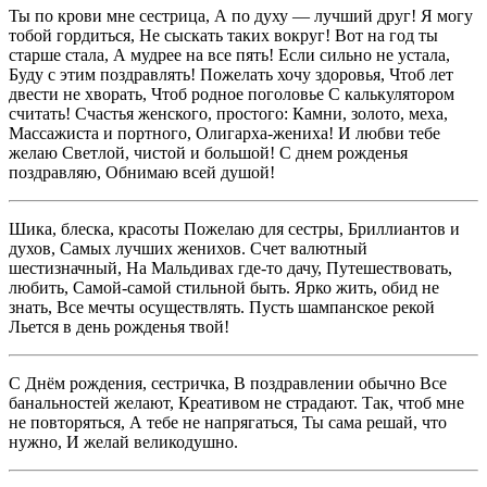
Ты по крови мне сестрица, А по духу — лучший друг! Я могу
тобой гордиться, Не сыскать таких вокруг! Вот на год ты
старше стала, А мудрее на все пять! Если сильно не устала,
Буду с этим поздравлять! Пожелать хочу здоровья, Чтоб лет
двести не хворать, Чтоб родное поголовье С калькулятором
считать! Счастья женского, простого: Камни, золото, меха,
Массажиста и портного, Олигарха-жениха! И любви тебе
желаю Светлой, чистой и большой! С днем рожденья
поздравляю, Обнимаю всей душой!
Шика, блеска, красоты Пожелаю для сестры, Бриллиантов и
духов, Самых лучших женихов. Счет валютный
шестизначный, На Мальдивах где-то дачу, Путешествовать,
любить, Самой-самой стильной быть. Ярко жить, обид не
знать, Все мечты осуществлять. Пусть шампанское рекой
Льется в день рожденья твой!
С Днём рождения, сестричка, В поздравлении обычно Все
банальностей желают, Креативом не страдают. Так, чтоб мне
не повторяться, А тебе не напрягаться, Ты сама решай, что
нужно, И желай великодушно.