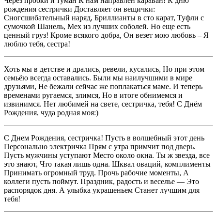
Через пробки и туман К нам направлен караван! К дню
рождения сестрички Доставляет он вещички:
Сногсшибательный наряд, Бриллианты в сто карат, Туфли с
сумочкой Шанель, Мех из лучших соболей. Но еще есть
ценный груз! Кроме всякого добра, Он везет мою любовь – Я
люблю тебя, сестра!
Хоть мы в детстве и дрались, ревели, кусались, Но при этом
семьёю всегда оставались. Были мы наилучшими в мире
друзьями, Не бежали сейчас же поплакаться маме. И теперь
временами ругаемся, злимся, Но в итоге обнимемся и
извинимся. Нет любимей на свете, сестричка, тебя! С Днём
Рождения, чуда родная моя:)
С Днем Рождения, сестричка! Пусть в волшебный этот день
Персонально электричка Прям с утра примчит под дверь.
Пусть мужчины уступают Место около окна. Ты ж звезда, все
это знают, Что такая лишь одна. Шквал оваций, комплименты
Принимать огромный труд. Прочь рабочие моменты, А
коллеги пусть поймут. Праздник, радость и веселье — Это
распорядок дня. А улыбка украшеньем Станет лучшим для
тебя!