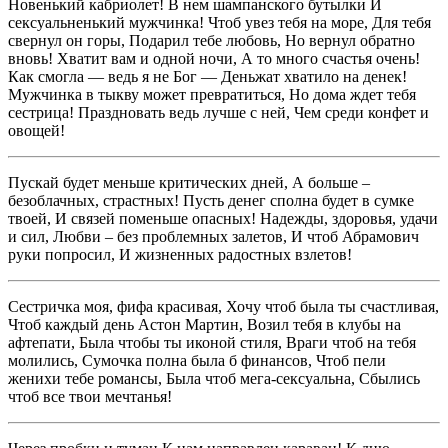
Новенький кабриолет! В нем шампанского бутылки И
сексуальненький мужчинка! Чтоб увез тебя на море, Для тебя
свернул он горы, Подарил тебе любовь, Но вернул обратно
вновь! Хватит вам и одной ночи, А то много счастья очень!
Как смогла — ведь я не Бог — Деньжат хватило на денек!
Мужчинка в тыкву может превратиться, Но дома ждет тебя
сестрица! Праздновать ведь лучше с ней, Чем среди конфет и
овощей!
Пускай будет меньше критических дней, А больше –
безоблачных, страстных! Пусть денег сполна будет в сумке
твоей, И связей поменьше опасных! Надежды, здоровья, удачи
и сил, Любви – без проблемных залетов, И чтоб Абрамович
руки попросил, И жизненных радостных взлетов!
Сестричка моя, фифа красивая, Хочу чтоб была ты счастливая,
Чтоб каждый день Астон Мартин, Возил тебя в клубы на
афтепати, Была чтобы ты иконой стиля, Враги чтоб на тебя
молились, Сумочка полна была б финансов, Чтоб пели
женихи тебе романсы, Была чтоб мега-сексуальна, Сбылись
чтоб все твои мечтанья!