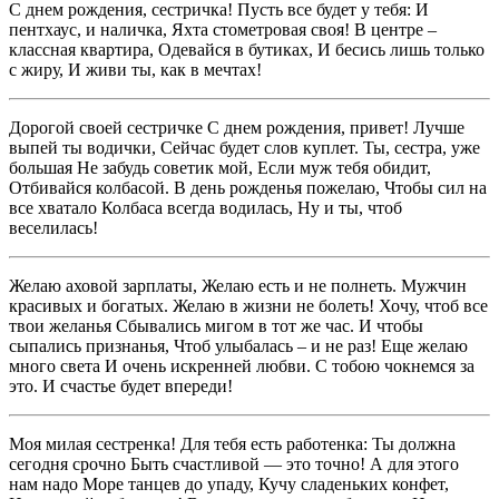
С днем рождения, сестричка! Пусть все будет у тебя: И
пентхаус, и наличка, Яхта стометровая своя! В центре –
классная квартира, Одевайся в бутиках, И бесись лишь только
с жиру, И живи ты, как в мечтах!
Дорогой своей сестричке С днем рождения, привет! Лучше
выпей ты водички, Сейчас будет слов куплет. Ты, сестра, уже
большая Не забудь советик мой, Если муж тебя обидит,
Отбивайся колбасой. В день рожденья пожелаю, Чтобы сил на
все хватало Колбаса всегда водилась, Ну и ты, чтоб
веселилась!
Желаю аховой зарплаты, Желаю есть и не полнеть. Мужчин
красивых и богатых. Желаю в жизни не болеть! Хочу, чтоб все
твои желанья Сбывались мигом в тот же час. И чтобы
сыпались признанья, Чтоб улыбалась – и не раз! Еще желаю
много света И очень искренней любви. С тобою чокнемся за
это. И счастье будет впереди!
Моя милая сестренка! Для тебя есть работенка: Ты должна
сегодня срочно Быть счастливой — это точно! А для этого
нам надо Море танцев до упаду, Кучу сладеньких конфет,