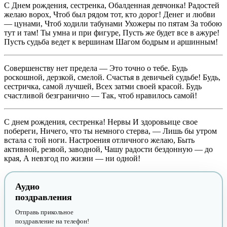
С Днем рождения, сестренка, Обалденная девчонка! Радостей
желаю ворох, Чтоб был рядом тот, кто дорог! Денег и любви
— цунами, Чтоб ходили табунами Ухожеры по пятам За тобою
тут и там! Ты умна и при фигуре, Пусть же будет все в ажуре!
Пусть судьба ведет к вершинам Шагом бодрым и аршинным!
Совершенству нет предела — Это точно о тебе. Будь
роскошной, дерзкой, смелой. Счастья в девичьей судьбе! Будь,
сестричка, самой лучшей, Всех затми своей красой. Будь
счастливой безгранично — Так, чтоб нравилось самой!
С днем рождения, сестренка! Нервы И здоровьице свое
побереги, Ничего, что ты немного стерва, — Лишь бы утром
встала с той ноги. Настроения отличного желаю, Быть
активной, резвой, заводной, Чашу радости бездонную — до
края, А невзгод по жизни — ни одной!
Аудио
поздравления
Отправь прикольное
поздравление на телефон!