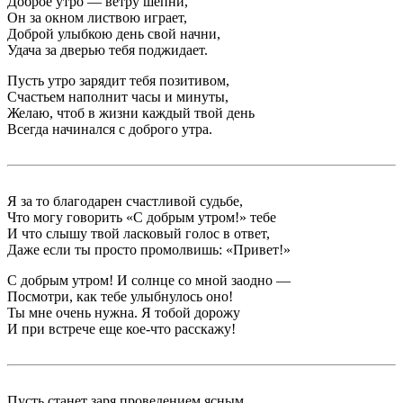
Доброе утро — ветру шепни,
Он за окном листвою играет,
Доброй улыбкою день свой начни,
Удача за дверью тебя поджидает.
Пусть утро зарядит тебя позитивом,
Счастьем наполнит часы и минуты,
Желаю, чтоб в жизни каждый твой день
Всегда начинался с доброго утра.
Я за то благодарен счастливой судьбе,
Что могу говорить «С добрым утром!» тебе
И что слышу твой ласковый голос в ответ,
Даже если ты просто промолвишь: «Привет!»
С добрым утром! И солнце со мной заодно —
Посмотри, как тебе улыбнулось оно!
Ты мне очень нужна. Я тобой дорожу
И при встрече еще кое-что расскажу!
Пусть станет заря проведением ясным,