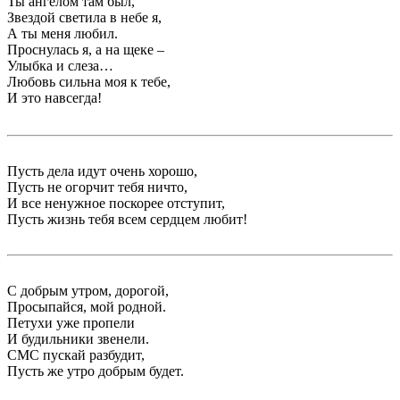
Ты ангелом там был,
Звездой светила в небе я,
А ты меня любил.
Проснулась я, а на щеке –
Улыбка и слеза…
Любовь сильна моя к тебе,
И это навсегда!
Пусть дела идут очень хорошо,
Пусть не огорчит тебя ничто,
И все ненужное поскорее отступит,
Пусть жизнь тебя всем сердцем любит!
С добрым утром, дорогой,
Просыпайся, мой родной.
Петухи уже пропели
И будильники звенели.
СМС пускай разбудит,
Пусть же утро добрым будет.