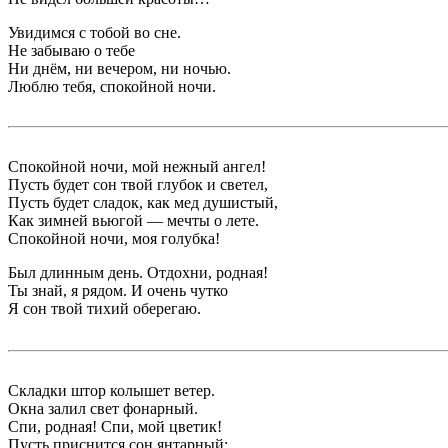
Увидимся с тобой во сне.
Не забываю о тебе
Ни днём, ни вечером, ни ночью.
Люблю тебя, спокойной ночи.
Спокойной ночи, мой нежный ангел!
Пусть будет сон твой глубок и светел,
Пусть будет сладок, как мед душистый,
Как зимней вьюгой — мечты о лете.
Спокойной ночи, моя голубка!
Был длинным день. Отдохни, родная!
Ты знай, я рядом. И очень чутко
Я сон твой тихий оберегаю.
Складки штор колышет ветер.
Окна залил свет фонарный.
Спи, родная! Спи, мой цветик!
Пусть приснится сон янтарный: