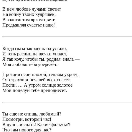
В нем любовь лучами светит
На копну твоих кудряшек,
В золотистом ярком цвете
Предъявляя счастье наше!
Когда глаза закроешь ты устало,
И тень ресниц на щечки упадет,
Я так хочу, чтобы ты, родная, знала —
Моя любовь тебя убережет.
Прогонит сон плохой, теплом укроет,
От страхов и печалей всех спасет.
Поспи. … А утром солнце золотое
Мой поцелуй тебе преподнесет.
Ты еще не спишь, любимый?
Посмотри, который час!
В душ – и спать! Какие фильмы?!
Что там нового для нас?