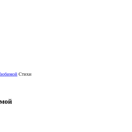
Любимой
Стихи
имой