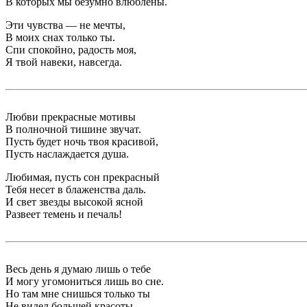
В которых мы безумно влюблены.
Эти чувства — не мечты,
В моих снах только ты.
Спи спокойно, радость моя,
Я твой навеки, навсегда.
Любви прекрасные мотивы
В полночной тишине звучат.
Пусть будет ночь твоя красивой,
Пусть наслаждается душа.
Любимая, пусть сон прекрасный
Тебя несет в блаженства даль.
И свет звезды высокой ясной
Развеет темень и печаль!
Весь день я думаю лишь о тебе
И могу угомониться лишь во сне.
Но там мне снишься только ты
Не видел большей красоты…