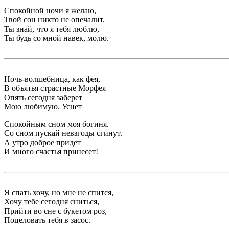
Спокойной ночи я желаю,
Твой сон никто не опечалит.
Ты знай, что я тебя люблю,
Ты будь со мной навек, молю.
Ночь-волшебница, как фея,
В объятья страстные Морфея
Опять сегодня заберет
Мою любимую. Уснет
Спокойным сном моя богиня.
Со сном пускай невзгоды сгинут.
А утро доброе придет
И много счастья принесет!
Я спать хочу, но мне не спится,
Хочу тебе сегодня сниться,
Прийти во сне с букетом роз,
Поцеловать тебя в засос.