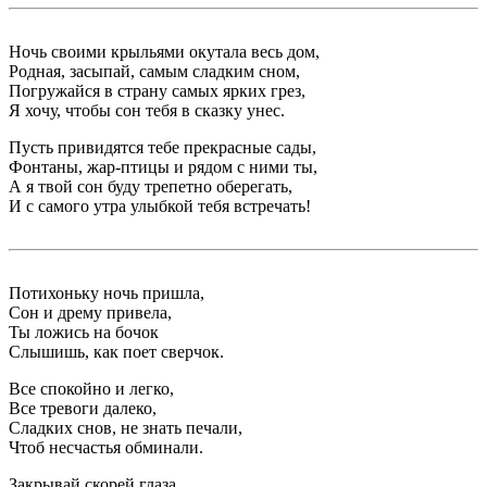
Ночь своими крыльями окутала весь дом,
Родная, засыпай, самым сладким сном,
Погружайся в страну самых ярких грез,
Я хочу, чтобы сон тебя в сказку унес.
Пусть привидятся тебе прекрасные сады,
Фонтаны, жар-птицы и рядом с ними ты,
А я твой сон буду трепетно оберегать,
И с самого утра улыбкой тебя встречать!
Потихоньку ночь пришла,
Сон и дрему привела,
Ты ложись на бочок
Слышишь, как поет сверчок.
Все спокойно и легко,
Все тревоги далеко,
Сладких снов, не знать печали,
Чтоб несчастья обминали.
Закрывай скорей глаза,