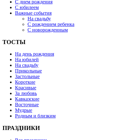
С днем рождения
С юбилеем
Важные события
На свадьбу
С рождением ребенка
С новорожденным
ТОСТЫ
На день рождения
На юбилей
На свадьбу
Прикольные
Застольные
Короткие
Красивые
За любовь
Кавказские
Восточные
Мудрые
Родным и близким
ПРАЗДНИКИ