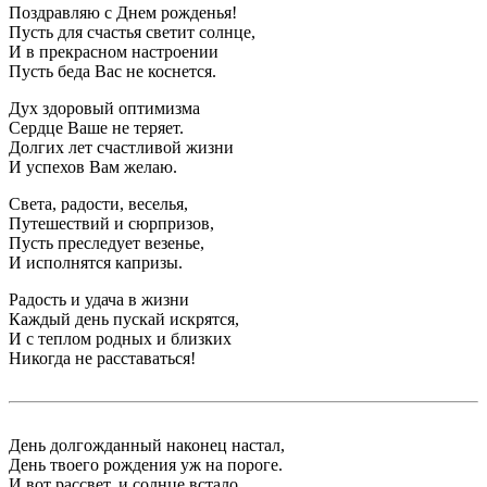
Поздравляю с Днем рожденья!
Пусть для счастья светит солнце,
И в прекрасном настроении
Пусть беда Вас не коснется.
Дух здоровый оптимизма
Сердце Ваше не теряет.
Долгих лет счастливой жизни
И успехов Вам желаю.
Света, радости, веселья,
Путешествий и сюрпризов,
Пусть преследует везенье,
И исполнятся капризы.
Радость и удача в жизни
Каждый день пускай искрятся,
И с теплом родных и близких
Никогда не расставаться!
День долгожданный наконец настал,
День твоего рождения уж на пороге.
И вот рассвет, и солнце встало,