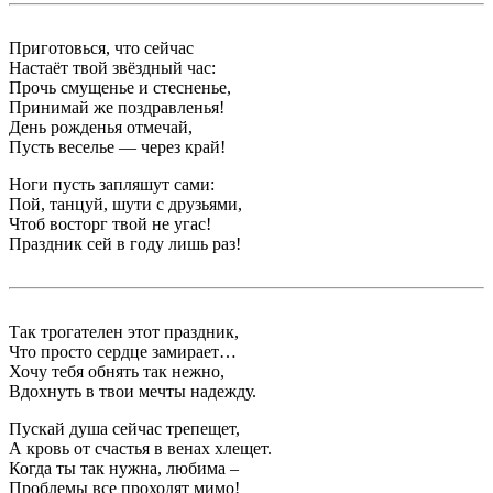
Приготовься, что сейчас
Настаёт твой звёздный час:
Прочь смущенье и стесненье,
Принимай же поздравленья!
День рожденья отмечай,
Пусть веселье — через край!
Ноги пусть запляшут сами:
Пой, танцуй, шути с друзьями,
Чтоб восторг твой не угас!
Праздник сей в году лишь раз!
Так трогателен этот праздник,
Что просто сердце замирает…
Хочу тебя обнять так нежно,
Вдохнуть в твои мечты надежду.
Пускай душа сейчас трепещет,
А кровь от счастья в венах хлещет.
Когда ты так нужна, любима –
Проблемы все проходят мимо!