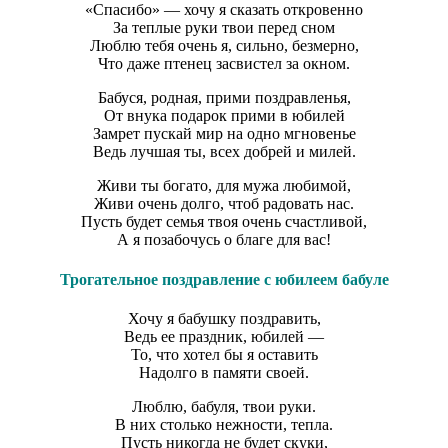
«Спасибо» — хочу я сказать откровенно
За теплые руки твои перед сном
Люблю тебя очень я, сильно, безмерно,
Что даже птенец засвистел за окном.
Бабуся, родная, прими поздравленья,
От внука подарок прими в юбилей
Замрет пускай мир на одно мгновенье
Ведь лучшая ты, всех добрей и милей.
Живи ты богато, для мужа любимой,
Живи очень долго, чтоб радовать нас.
Пусть будет семья твоя очень счастливой,
А я позабочусь о благе для вас!
Трогательное поздравление с юбилеем бабуле
Хочу я бабушку поздравить,
Ведь ее праздник, юбилей —
То, что хотел бы я оставить
Надолго в памяти своей.
Люблю, бабуля, твои руки.
В них столько нежности, тепла.
Пусть никогда не будет скуки,