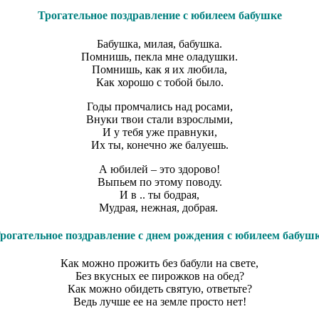
Трогательное поздравление с юбилеем бабушке
Бабушка, милая, бабушка.
Помнишь, пекла мне оладушки.
Помнишь, как я их любила,
Как хорошо с тобой было.
Годы промчались над росами,
Внуки твои стали взрослыми,
И у тебя уже правнуки,
Их ты, конечно же балуешь.
А юбилей – это здорово!
Выпьем по этому поводу.
И в .. ты бодрая,
Мудрая, нежная, добрая.
рогательное поздравление с днем рождения с юбилеем бабуш
Как можно прожить без бабули на свете,
Без вкусных ее пирожков на обед?
Как можно обидеть святую, ответьте?
Ведь лучше ее на земле просто нет!