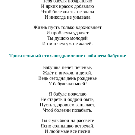
Тебя бабуля поздравляю
И ярких красок добавляю
Чтоб болезни ты не знала
И никогда не унывала
Жизнь пусть только вдохновляет
И проблемы удаляет
Ты душою молодей
И ни о чем уж не жалей.
Трогательный стих-поздравление с юбилеем бабушке
Бабушка печёт печенье,
Ждёт и внуков, и детей,
Ведь сегодня день рожденье
У бабулечки моей!
Я бабуле пожелаю
Не стареть и бодрой быть,
Пусть здоровьем запылает,
Чтоб болезни позабыть.
Ты с улыбкой на рассвете
Ясно солнышко встречай,
И любимые все песни