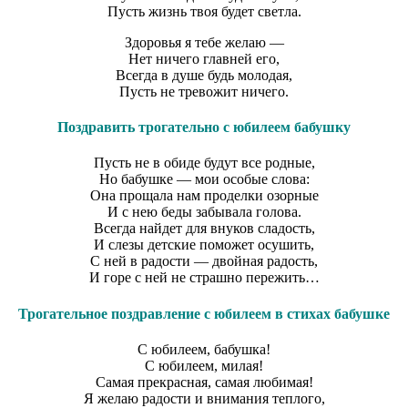
Пусть жизнь твоя будет светла.
Здоровья я тебе желаю —
Нет ничего главней его,
Всегда в душе будь молодая,
Пусть не тревожит ничего.
Поздравить трогательно с юбилеем бабушку
Пусть не в обиде будут все родные,
Но бабушке — мои особые слова:
Она прощала нам проделки озорные
И с нею беды забывала голова.
Всегда найдет для внуков сладость,
И слезы детские поможет осушить,
С ней в радости — двойная радость,
И горе с ней не страшно пережить…
Трогательное поздравление с юбилеем в стихах бабушке
С юбилеем, бабушка!
С юбилеем, милая!
Самая прекрасная, самая любимая!
Я желаю радости и внимания теплого,