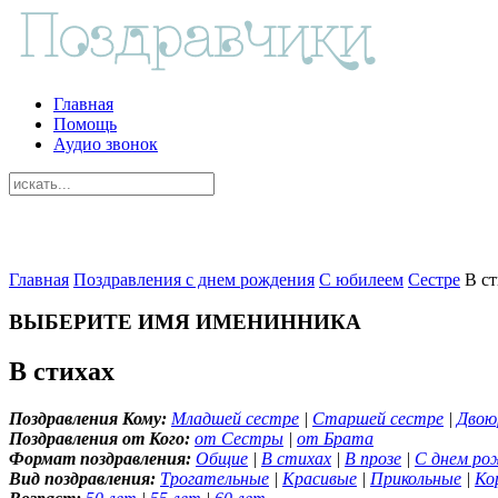
Главная
Помощь
Аудио звонок
Главная
Поздравления с днем рождения
С юбилеем
Сестре
В с
ВЫБЕРИТЕ ИМЯ ИМЕНИННИКА
В стихах
Поздравления Кому:
Младшей сестре
|
Старшей сестре
|
Двою
Поздравления от Кого:
от Сестры
|
от Брата
Формат поздравления:
Общие
|
В стихах
|
В прозе
|
С днем ро
Вид поздравления:
Трогательные
|
Красивые
|
Прикольные
|
Ко