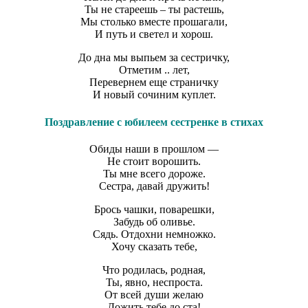
Ты не стареешь – ты растешь,
Мы столько вместе прошагали,
И путь и светел и хорош.
До дна мы выпьем за сестричку,
Отметим .. лет,
Перевернем еще страничку
И новый сочиним куплет.
Поздравление с юбилеем сестренке в стихах
Обиды наши в прошлом —
Не стоит ворошить.
Ты мне всего дороже.
Сестра, давай дружить!
Брось чашки, поварешки,
Забудь об оливье.
Сядь. Отдохни немножко.
Хочу сказать тебе,
Что родилась, родная,
Ты, явно, неспроста.
От всей души желаю
Дожить тебе до ста!