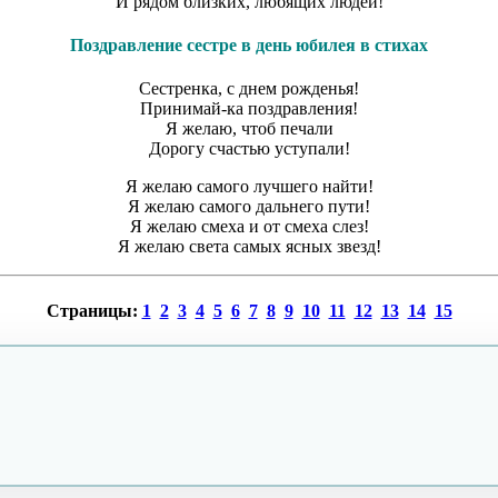
И рядом близких, любящих людей!
Поздравление сестре в день юбилея в стихах
Сестренка, с днем рожденья!
Принимай-ка поздравления!
Я желаю, чтоб печали
Дорогу счастью уступали!
Я желаю самого лучшего найти!
Я желаю самого дальнего пути!
Я желаю смеха и от смеха слез!
Я желаю света самых ясных звезд!
Страницы:
1
2
3
4
5
6
7
8
9
10
11
12
13
14
15