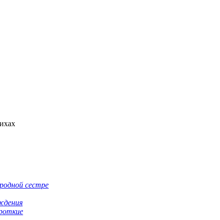
тихах
родной сестре
ждения
роткие