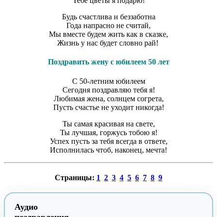
Тебе цветы я подарю!
Будь счастлива и беззаботна
Года напрасно не считай,
Мы вместе будем жить как в сказке,
Жизнь у нас будет словно рай!
Поздравить жену с юбилеем 50 лет
С 50-летним юбилеем
Сегодня поздравляю тебя я!
Любимая жена, солнцем согрета,
Пусть счастье не уходит никогда!
Ты самая красивая на свете,
Ты лучшая, горжусь тобою я!
Успех пусть за тебя всегда в ответе,
Исполнилась чтоб, наконец, мечта!
Страницы:
1
2
3
4
5
6
7
8
9
Аудио