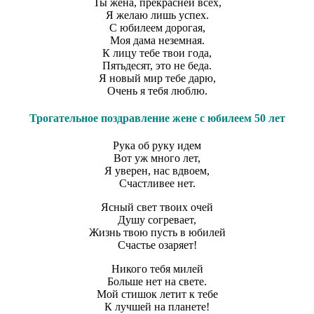
Ты жена, прекрасней всех,
Я желаю лишь успех.
С юбилеем дорогая,
Моя дама неземная.
К лицу тебе твои года,
Пятьдесят, это не беда.
Я новый мир тебе дарю,
Очень я тебя люблю.
Трогательное поздравление жене с юбилеем 50 лет
Рука об руку идем
Вот уж много лет,
Я уверен, нас вдвоем,
Счастливее нет.
Ясный свет твоих очей
Душу согревает,
Жизнь твою пусть в юбилей
Счастье озаряет!
Никого тебя милей
Больше нет на свете.
Мой стишок летит к тебе
К лучшей на планете!