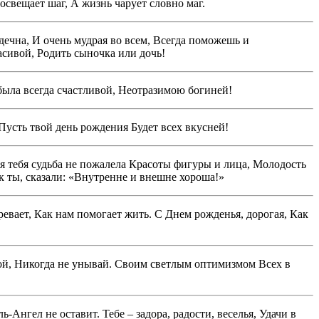
освещает шаг, А жизнь чарует словно маг.
рдечна, И очень мудрая во всем, Всегда поможешь и
асивой, Родить сыночка или дочь!
ыла всегда счастливой, Неотразимою богиней!
Пусть твой день рождения Будет всех вкусней!
ля тебя судьба не пожалела Красоты фигуры и лица, Молодость
ак ты, сказали: «Внутренне и внешне хороша!»
ревает, Как нам помогает жить. С Днем рожденья, дорогая, Как
кой, Никогда не унывай. Своим светлым оптимизмом Всех в
Ангел не оставит. Тебе – задора, радости, веселья, Удачи в