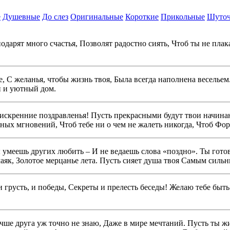
е
Душевные
До слез
Оригинальные
Короткие
Прикольные
Шуто
одарят много счастья, Позволят радостно сиять, Чтоб ты не пла
, С желанья, чтобы жизнь твоя, Была всегда наполнена весельем
й и уютный дом.
искренние поздравленья! Пусть прекрасными будут твои начина
ных мгновений, Чтоб тебе ни о чем не жалеть никогда, Чтоб Форт
умеешь других любить – И не ведаешь слова «поздно». Ты готова
маяк, Золотое мерцанье лета. Пусть сияет душа твоя Самым силь
 грусть, и победы, Секреты и прелесть беседы! Желаю тебе быть
е друга уж точно не знаю, Даже в мире мечтаний. Пусть ты жив