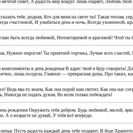
 мечтой сияет, А радость мир вокруг лишь озаряет, Любовь твой 
азать тебе, родная, Кто для меня на свете ты! Такая теплая, се
да счастливой, И улыбаться день и ночь, Всегда ухоженной, кр
елаю быть всегда любимой, Неповторимой и красивой! Чтоб ты б
я, Нужнее пирогов! Ты приятней тортика, Лучше всех сластей, 
о комплименты в день рожденья В адрес твой я буду говорить! Д
конечно, лишь полдела, Главное — прекрасная душа, Про таких, к
! Ведь мы-то знаем, Как она порой нам светит, Как она нас сог
ь, Никогда не падать духом, Во всем только побеждать!
 день рождения Окружить тебя добром. Будь любимой, милой, яр
. А о возрасте не думай, У тебя всё впереди.
нья. Пусть радость каждый день тебе подарит, В беде Хранитель-