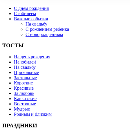
С днем рождения
С юбилеем
Важные события
На свадьбу
С рождением ребенка
С новорожденным
ТОСТЫ
На день рождения
На юбилей
На свадьбу
Прикольные
Застольные
Короткие
Красивые
За любовь
Кавказские
Восточные
Мудрые
Родным и близким
ПРАЗДНИКИ