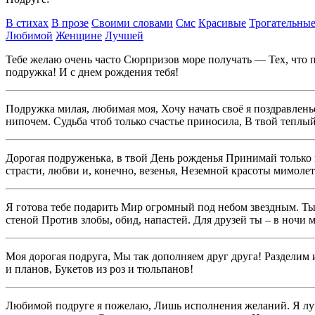
В стихах
В прозе
Своими словами
Смс
Красивые
Трогательны
Любимой
Женщине
Лучшей
Тебе желаю очень часто Сюрпризов море получать — Тех, что п
подружка! И с днем рождения тебя!
Подружка милая, любимая моя, Хочу начать своё я поздравленье
нипочем. Судьба чтоб только счастье приносила, В твой теплы
Дорогая подруженька, в твой День рожденья Принимай только 
страсти, любви и, конечно, везенья, Неземной красоты мимолет
Я готова тебе подарить Мир огромный под небом звездным. Ты 
стеной Против злобы, обид, напастей. Для друзей ты – в ночи 
Моя дорогая подруга, Мы так дополняем друг друга! Разделим и
и планов, Букетов из роз и тюльпанов!
Любимой подруге я пожелаю, Лишь исполнения желаний. Я лучш