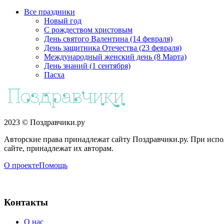
Все праздники
Новый год
С рождеством христовым
День святого Валентина (14 февраля)
День защитника Отечества (23 февраля)
Международный женский день (8 Марта)
День знаний (1 сентября)
Пасха
2023 © Поздравчики.ру
Авторские права принадлежат сайту Поздравчики.ру. При испол
сайте, принадлежат их авторам.
О проекте
Помощь
Контакты
О нас