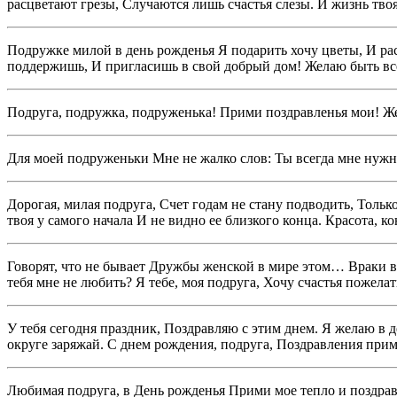
расцветают грезы, Случаются лишь счастья слезы. И жизнь твоя
Подружке милой в день рожденья Я подарить хочу цветы, И расск
поддержишь, И пригласишь в свой добрый дом! Желаю быть всег
Подруга, подружка, подруженька! Прими поздравленья мои! Ж
Для моей подруженьки Мне не жалко слов: Ты всегда мне нужна
Дорогая, милая подруга, Счет годам не стану подводить, Тольк
твоя у самого начала И не видно ее близкого конца. Красота, 
Говорят, что не бывает Дружбы женской в мире этом… Враки все
тебя мне не любить? Я тебе, моя подруга, Хочу счастья пожелат
У тебя сегодня праздник, Поздравляю с этим днем. Я желаю в
округе заряжай. С днем рождения, подруга, Поздравления прими
Любимая подруга, в День рожденья Прими мое тепло и поздравле