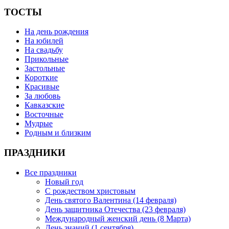
ТОСТЫ
На день рождения
На юбилей
На свадьбу
Прикольные
Застольные
Короткие
Красивые
За любовь
Кавказские
Восточные
Мудрые
Родным и близким
ПРАЗДНИКИ
Все праздники
Новый год
С рождеством христовым
День святого Валентина (14 февраля)
День защитника Отечества (23 февраля)
Международный женский день (8 Марта)
День знаний (1 сентября)