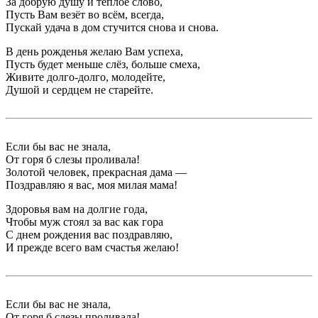
За добрую душу и тёплое слово,
Пусть Вам везёт во всём, всегда,
Пускай удача в дом стучится снова и снова.
В день рожденья желаю Вам успеха,
Пусть будет меньше слёз, больше смеха,
Живите долго-долго, молодейте,
Душой и сердцем не старейте.
Если бы вас не знала,
От горя б слезы проливала!
Золотой человек, прекрасная дама —
Поздравляю я вас, моя милая мама!
Здоровья вам на долгие года,
Чтобы муж стоял за вас как гора
С днем рождения вас поздравляю,
И прежде всего вам счастья желаю!
Если бы вас не знала,
От горя б слезы проливала!