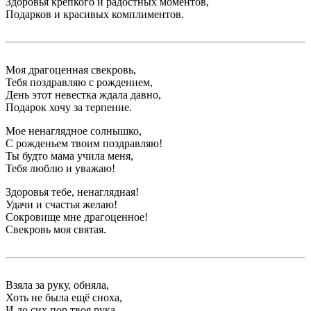
Здоровья крепкого и радостных моментов,
Подарков и красивых комплиментов.
Моя драгоценная свекровь,
Тебя поздравляю с рождением,
День этот невестка ждала давно,
Подарок хочу за терпение.
Мое ненаглядное солнышко,
С рожденьем твоим поздравляю!
Ты будто мама учила меня,
Тебя люблю и уважаю!
Здоровья тебе, ненаглядная!
Удачи и счастья желаю!
Сокровище мне драгоценное!
Свекровь моя святая.
Взяла за руку, обняла,
Хоть не была ещё сноха,
И до сих пор твоя рука