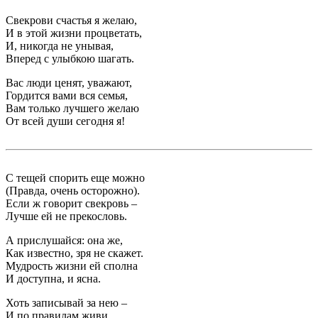
Свекрови счастья я желаю,
И в этой жизни процветать,
И, никогда не унывая,
Вперед с улыбкою шагать.
Вас люди ценят, уважают,
Гордится вами вся семья,
Вам только лучшего желаю
От всей души сегодня я!
С тещей спорить еще можно
(Правда, очень осторожно).
Если ж говорит свекровь –
Лучше ей не прекословь.
А прислушайся: она же,
Как известно, зря не скажет.
Мудрость жизни ей сполна
И доступна, и ясна.
Хоть записывай за нею –
И по правилам живи.