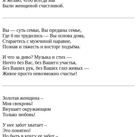
Я желаю, чтоб всегда Вы
Были женщиной счастливой.
Вы — суть семьи, Вы преданы семье,
Где б ни трудились — Вы основа дома,
Стараетесь с мужчиной наравне,
Познав и тяжесть и восторг подъёма.
И что за диво? Музыка и стих —
Ничто без Вас, без Вашего участья,
Без Ваших рук, без Ваших глаз живых —
Живое просто невозможно счастье!
Золотая женщина –
Моя свекровь!
Внушает окружающим
Только любовь!
У нее забот хватает –
Это понятно!
Но быть в кругу ее забот –