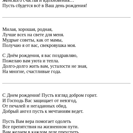
Женского счастья и вдохновения…
Пусть сбудется всё в Ваш день рождения!
Милая, хорошая, родная,
Лучше всех на свете для меня.
Мудрые советы, как от мамы,
Получаю я от вас, свекровушка моя.
С Днём рождения, я вас поздравляю,
Пожелаю вам уюта и тепла.
Долго-долго жить вам, усталости не зная,
На многие, счастливые года.
С Днем рождения! Пусть взгляд добром горит.
И Господь Вас защищает от невзгод,
От печалей и негаданных обид.
Добрый ангел пусть к мечтаниям ведет.
Пусть Вам вера помогает одолеть
Все препятствия на жизненном пути.
Вам желаем в каждом деле преуспеть