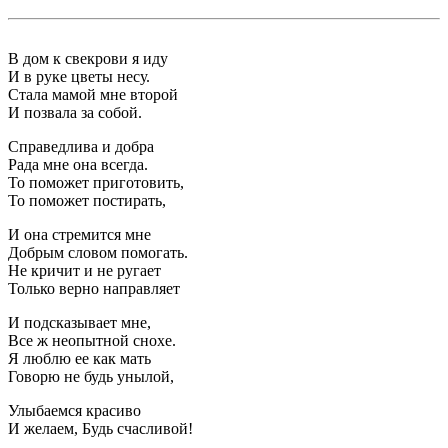
В дом к свекрови я иду
И в руке цветы несу.
Стала мамой мне второй
И позвала за собой.
Справедлива и добра
Рада мне она всегда.
То поможет приготовить,
То поможет постирать,
И она стремится мне
Добрым словом помогать.
Не кричит и не ругает
Только верно направляет
И подсказывает мне,
Все ж неопытной снохе.
Я люблю ее как мать
Говорю не будь унылой,
Улыбаемся красиво
И желаем, Будь счасливой!