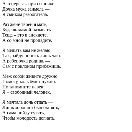
А теперь я – при сыночке.
Дочка мужа заимела —
Я сынком разбогатела.
Раз жене твоей я мать,
Будешь мамой называть.
Теща – это в анекдоте,
А со мной не пропадете.
Я мешать вам не желаю,
Так, зайду попить лишь чаю.
А ребеночка родишь —
Сам с поклоном прибежишь.
Меж собой живите дружно,
Помогу, коль будет нужно.
Но запомните навек:
Я – свободный человек.
Я мечтала дочь отдать —
Лишь хороший был бы зять,
А сама пойду гулять,
Чтобы молодость догнать.