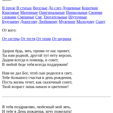
В прозе
В стихах
Веселые
До слез
Душевные
Короткие
Красивые
Матерные
Оригинальные
Прикольные
Своими
словами
Смешные
Смс
Трогательные
Шуточные
Будущему
Дорогому
Любимому
Мужчине
Молодому
Сыну
От кого:
От сестры
От тестя
От тещи
От шурина
Здоров будь, зять, прими от нас привет,
Ты нам родной, другой тут нету версии,
Дадим всегда и помощь, и совет,
В любой беде тебя всегда поддержим!
Нам не дал Бог, чтоб сын родился в свет,
Тебе большого счастья в день рождения,
Пусть жизнь течет, как сказочный сонет,
Твой возраст лишь начало и цветение!
Я тебя поздравляю, любезный мой зять,
И тебе в День рожденья, хочу пожелать!