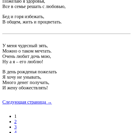
Пожелаю я здоровья,
Все в семье решать с любовью,
Бед и горя избежать,
В общем, жить и процветать.
У меня чудесный зять,
Можно о таком мечтать.
Очень любит дочь мою,
Ну а я – его люблю!
В день рожденья пожелать
Я хочу не унывать,
Много денег получать,
И жену обожествлять!
Следующая страница →
1
2
3
4