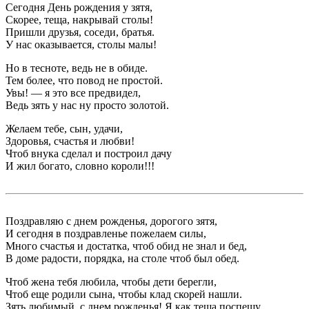
Сегодня День рождения у зятя,
Скорее, теща, накрывай столы!
Пришли друзья, соседи, братья.
У нас оказывается, столы малы!
Но в тесноте, ведь не в обиде.
Тем более, что повод не простой.
Увы! — я это все предвидел,
Ведь зять у нас ну просто золотой.
Желаем тебе, сын, удачи,
Здоровья, счастья и любви!
Чтоб внука сделал и построил дачу
И жил богато, словно короли!!!
Поздравляю с днем рожденья, дорогого зятя,
И сегодня в поздравленье пожелаем силы,
Много счастья и достатка, чтоб обид не знал и бед,
В доме радости, порядка, на столе чтоб был обед.
Чтоб жена тебя любила, чтобы дети берегли,
Чтоб еще родили сына, чтобы клад скорей нашли.
Зять любимый, с днем рожденья! Я как теща поспешу