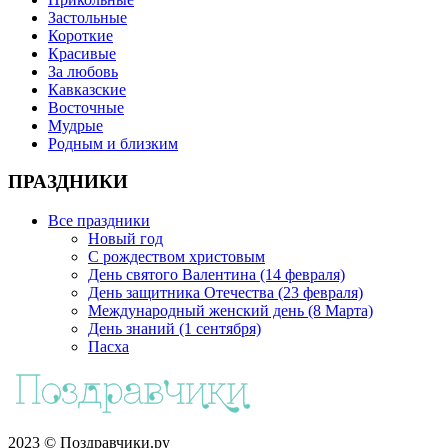
Застольные
Короткие
Красивые
За любовь
Кавказские
Восточные
Мудрые
Родным и близким
ПРАЗДНИКИ
Все праздники
Новый год
С рождеством христовым
День святого Валентина (14 февраля)
День защитника Отечества (23 февраля)
Международный женский день (8 Марта)
День знаний (1 сентября)
Пасха
2023 © Поздравчики.ру