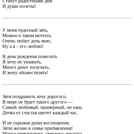
Станут радостными дни
И души полеты!
У меня чудесный зять,
Можно о таком мечтать.
Очень любит дочь мою,
Ну а я – его люблю!
В день рожденья пожелать
Я хочу не унывать,
Много денег получать,
И жену обожествлять!
Зятя поздравить хочу дорогого,
В мире не будет такого другого —
Самый любимый, примерный, он наш,
Дочка от счастья цветет каждый час.
И не скрывая души восхищения,
Зятю желаю в семье прибавления!
Много прекрасного, светлого, чистого,