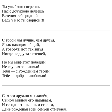
Ты улыбкою согреешь
Нас с дочуркою лелеешь
Везения тебе родной
Ведь у нас ты озорной!!!
С тобой мы лучше, чем друзья,
Язык находим общий,
А говорят: вот так зятья
Нигде не дружат с тещей,
Но мы миф этот победим,
Не слушая злословья!
Тебя — с Рождением твоим,
Тебе — добра с любовью!
С зятем дружно мы живём,
Сыном милым его называем,
И сегодня за пышным столом,
День рожденья всей семьёй отмечаем.