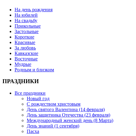
На день рождения
На юбилей
На свадьбу
Прикольные
Застольные
Короткие
Красивые
За любовь
Кавказские
Восточные
Мудрые
Родным и близким
ПРАЗДНИКИ
Все праздники
Новый год
С рождеством христовым
День святого Валентина (14 февраля)
День защитника Отечества (23 февраля)
Международный женский день (8 Марта)
День знаний (1 сентября)
Пасха