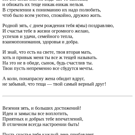
и обижать их теще никак-никак нельзя.
В стремлении к пониманию их надо полюбить,
чтоб было всем уютно, спокойно, дружно жить.
Родной зять, с днем рождения тебя я(мы) поздравляю,
И счастья тебе в жизни огромного желаю,
успехов и удачи, семейного тепла,
взаимопонимания, здоровья и добра.
И знай, что есть на свете, твоя вторая мать,
хоть и привык меня ты все ж тещей называть.
На это не в обиде, сынок, будь счастлив ты.
Твои пусть непременно все сбудутся мечты.
А коли, понапрасну жена обидит вдруг,
не забывай, что теща — твой самый верный друг!
Везения зять, и больших достижений!
Идеи и замыслы все воплотить,
Приятных и добрых тебе впечатлений,
В отличном всегда настроении быть!
Пусть счастье тебе каждый день прибавляет,