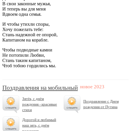
В свои законные мужья,
И теперь вы для меня
Вдвоем одна семья.
И чтобы утихли споры,
Хочу пожелать тебе:
Стань надежной ее опорой,
Капитаном на корабле.
Чтобы подводные камни
Не потопили Любви,
Стань таким капитаном,
Чтоб тобою гордились мы.
Поздравления на мобильный
Зятёк, с днём
Поздравление с Днем
рождения - красивые
рождения от Путина
стихи
Дорогой и любимый
наш зять, с днём
рождения...