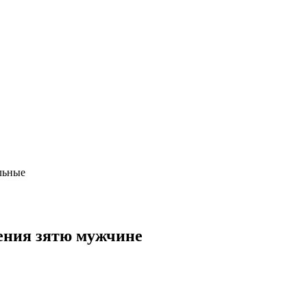
льные
ения зятю мужчине