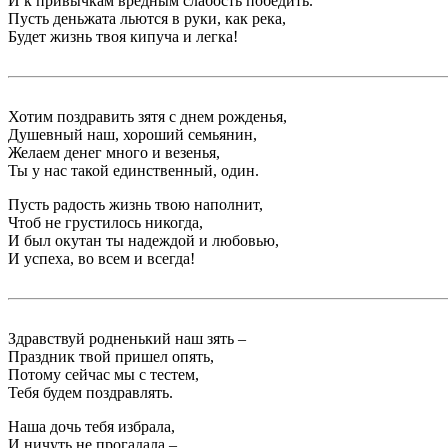
И к привычкам вредным слабость победить.
Пусть деньжата льются в руки, как река,
Будет жизнь твоя кипуча и легка!
Хотим поздравить зятя с днем рожденья,
Душевный наш, хороший семьянин,
Желаем денег много и везенья,
Ты у нас такой единственный, один.
Пусть радость жизнь твою наполнит,
Чтоб не грустилось никогда,
И был окутан ты надеждой и любовью,
И успеха, во всем и всегда!
Здравствуй родненький наш зять –
Праздник твой пришел опять,
Потому сейчас мы с тестем,
Тебя будем поздравлять.
Наша дочь тебя избрала,
И ничуть не прогадала –