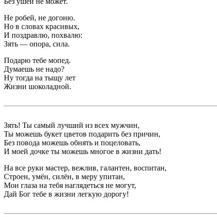
Без ушей не может.
Не робей, не догоню.
Но в словах красивых,
И поздравлю, похвалю:
Зять — опора, сила.
Подарю тебе мопед.
Думаешь не надо?
Ну тогда на тыщу лет
Жизни шоколадной.
Зять! Ты самый лучший из всех мужчин,
Ты можешь букет цветов подарить без причин,
Без повода можешь обнять и поцеловать,
И моей дочке ты можешь многое в жизни дать!
На все руки мастер, вежлив, галантен, воспитан,
Строен, умён, силён, в меру упитан,
Мои глаза на тебя наглядеться не могут,
Дай Бог тебе в жизни легкую дорогу!