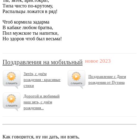
Ты, зятек, аристократ,
Типа чисто по-крутому,
Распальцы ложатся в ряд!
Чтоб кормила задарма
В кабаке любом братва,
Пил мужские ты напитки,
Но здоров чтоб был весьма!
Поздравления на мобильный
Зятёк, с днём
Поздравление с Днем
рождения - красивые
рождения от Путина
стихи
Дорогой и любимый
наш зять, с днём
рождения...
Как говорится, ну ни дать, ни взять,