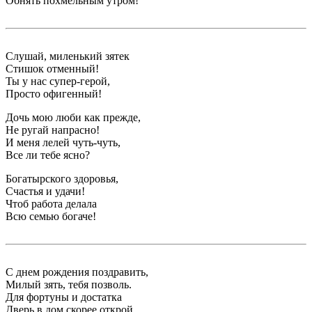
Обнять похмельным утром!
Слушай, миленький зятек
Стишок отменный!
Ты у нас супер-герой,
Просто офигенный!
Дочь мою люби как прежде,
Не ругай напрасно!
И меня лелей чуть-чуть,
Все ли тебе ясно?
Богатырского здоровья,
Счастья и удачи!
Чтоб работа делала
Всю семью богаче!
С днем рождения поздравить,
Милый зять, тебя позволь.
Для фортуны и достатка
Дверь в дом скорее открой.