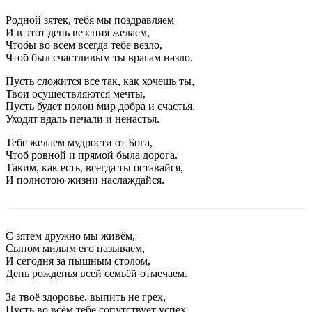
Родной зятек, тебя мы поздравляем
И в этот день везения желаем,
Чтобы во всем всегда тебе везло,
Чтоб был счастливым ты врагам назло.
Пусть сложится все так, как хочешь ты,
Твои осуществляются мечты,
Пусть будет полон мир добра и счастья,
Уходят вдаль печали и ненастья.
Тебе желаем мудрости от Бога,
Чтоб ровной и прямой была дорога.
Таким, как есть, всегда ты оставайся,
И полнотою жизни наслаждайся.
С зятем дружно мы живём,
Сыном милым его называем,
И сегодня за пышным столом,
День рожденья всей семьёй отмечаем.
За твоё здоровье, выпить не грех,
Пусть во всём тебе сопутствует успех,