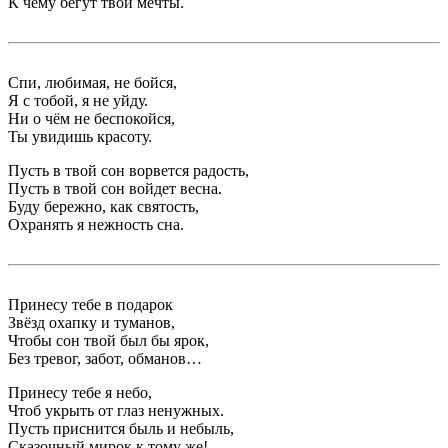
К чему бегут твои мечты.
Спи, любимая, не бойся,
Я с тобой, я не уйду.
Ни о чём не беспокойся,
Ты увидишь красоту.
Пусть в твой сон ворвется радость,
Пусть в твой сон войдет весна.
Буду бережно, как святость,
Охранять я нежность сна.
Принесу тебе в подарок
Звёзд охапку и туманов,
Чтобы сон твой был бы ярок,
Без тревог, забот, обманов…
Принесу тебе я небо,
Чтоб укрыть от глаз ненужных.
Пусть приснится быль и небыль,
Сказочный мирок к тому же!