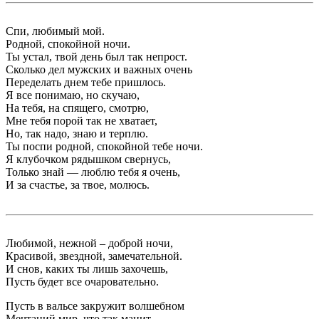
Спи, любимый мой.
Родной, спокойной ночи.
Ты устал, твой день был так непрост.
Сколько дел мужских и важных очень
Переделать днем тебе пришлось.
Я все понимаю, но скучаю,
На тебя, на спящего, смотрю,
Мне тебя порой так не хватает,
Но, так надо, знаю и терплю.
Ты поспи родной, спокойной тебе ночи.
Я клубочком рядышком свернусь,
Только знай — люблю тебя я очень,
И за счастье, за твое, молюсь.
Любимой, нежной – доброй ночи,
Красивой, звездной, замечательной.
И снов, каких ты лишь захочешь,
Пусть будет все очаровательно.
Пусть в вальсе закружит волшебном
Мечтаний мир, что так манит.