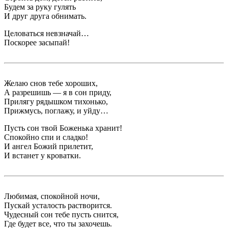
Будем за руку гулять
И друг друга обнимать.
Целоваться невзначай…
Поскорее засыпай!
Желаю снов тебе хороших,
А разрешишь — я в сон приду,
Прилягу рядышком тихонько,
Прижмусь, поглажу, и уйду…
Пусть сон твой Боженька хранит!
Спокойно спи и сладко!
И ангел Божий прилетит,
И встанет у кроватки.
Любимая, спокойной ночи,
Пускай усталость растворится.
Чудесный сон тебе пусть снится,
Где будет все, что ты захочешь.