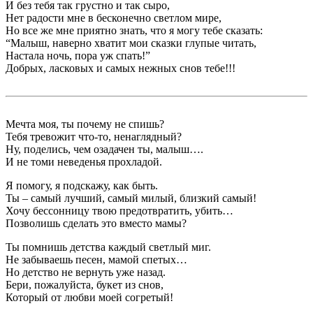
И без тебя так грустно и так сыро,
Нет радости мне в бесконечно светлом мире,
Но все же мне приятно знать, что я могу тебе сказать:
“Малыш, наверно хватит мои сказки глупые читать,
Настала ночь, пора уж спать!”
Добрых, ласковых и самых нежных снов тебе!!!
Мечта моя, ты почему не спишь?
Тебя тревожит что-то, ненаглядный?
Ну, поделись, чем озадачен ты, малыш….
И не томи неведенья прохладой.
Я помогу, я подскажу, как быть.
Ты – самый лучший, самый милый, близкий самый!
Хочу бессонницу твою предотвратить, убить…
Позволишь сделать это вместо мамы?
Ты помнишь детства каждый светлый миг.
Не забываешь песен, мамой спетых…
Но детство не вернуть уже назад.
Бери, пожалуйста, букет из снов,
Который от любви моей согретый!