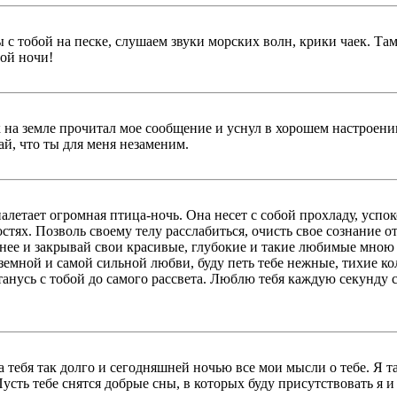
ы с тобой на песке, слушаем звуки морских волн, крики чаек. Т
ной ночи!
 на земле прочитал мое сообщение и уснул в хорошем настроении!
й, что ты для меня незаменим.
алетает огромная птица-ночь. Она несет с собой прохладу, успо
стях. Позволь своему телу расслабиться, очисть свое сознание о
тнее и закрывай свои красивые, глубокие и такие любимые мною г
земной и самой сильной любви, буду петь тебе нежные, тихие кол
танусь с тобой до самого рассвета. Люблю тебя каждую секунду 
ла тебя так долго и сегодняшней ночью все мои мысли о тебе. Я 
сть тебе снятся добрые сны, в которых буду присутствовать я и 