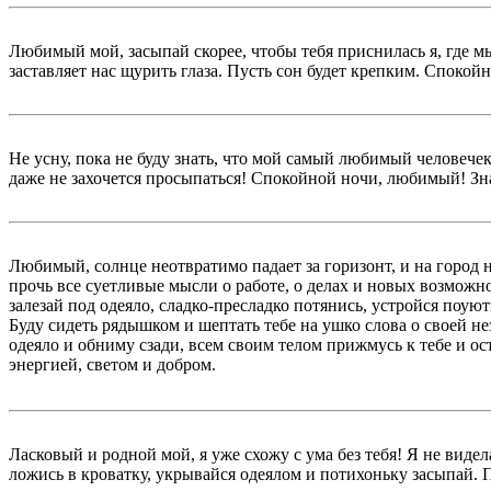
Любимый мой, засыпай скорее, чтобы тебя приснилась я, где м
заставляет нас щурить глаза. Пусть сон будет крепким. Спокой
Не усну, пока не буду знать, что мой самый любимый человечек
даже не захочется просыпаться! Спокойной ночи, любимый! Зна
Любимый, солнце неотвратимо падает за горизонт, и на город н
прочь все суетливые мысли о работе, о делах и новых возможно
залезай под одеяло, сладко-пресладко потянись, устройся поую
Буду сидеть рядышком и шептать тебе на ушко слова о своей не
одеяло и обниму сзади, всем своим телом прижмусь к тебе и ос
энергией, светом и добром.
Ласковый и родной мой, я уже схожу с ума без тебя! Я не виде
ложись в кроватку, укрывайся одеялом и потихоньку засыпай. Пу