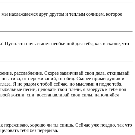
ам мы наслаждаемся друг другом и теплым солнцем, которое
 Пусть эта ночь станет необычной для тебя, как в сказке, что
коение, расслабление. Скорее заканчивай свои дела, откидывай
т негатива, от переживаний, от обид. Скорее прими душик и
лаза. Я не рядом с тобой сейчас, но мыслями я подле тебя.
ыбельные песни, целовать твои плечи, я заберусь к тебе под
своей жизни, спи, восстанавливай свои силы, наполняйся
так переживаю, хорошо ли ты спишь. Сейчас уже поздно, так что
целовать тебя без перерыва.