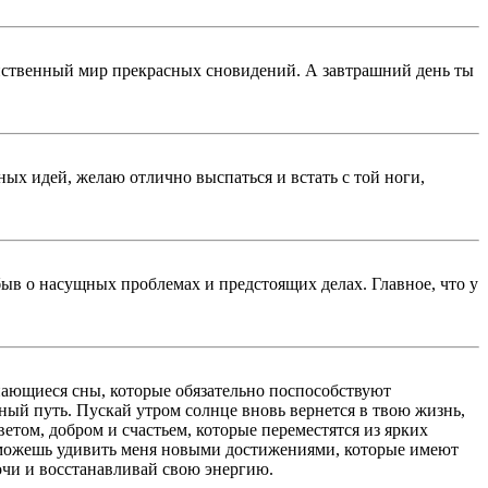
аинственный мир прекрасных сновидений. А завтрашний день ты
ых идей, желаю отлично выспаться и встать с той ноги,
быв о насущных проблемах и предстоящих делах. Главное, что у
нающиеся сны, которые обязательно поспособствуют
ый путь. Пускай утром солнце вновь вернется в твою жизнь,
етом, добром и счастьем, которые переместятся из ярких
ы можешь удивить меня новыми достижениями, которые имеют
очи и восстанавливай свою энергию.