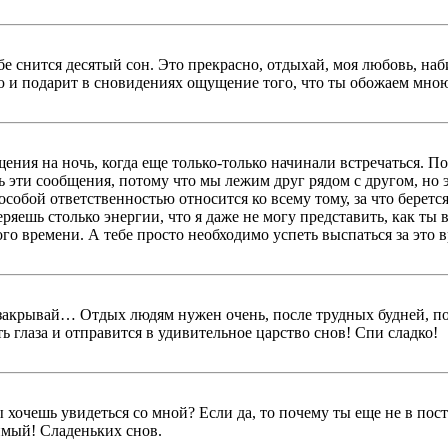
ебе снится десятый сон. Это прекрасно, отдыхай, моя любовь, на
ью и подарит в сновидениях ощущение того, что ты обожаем мно
щения на ночь, когда еще только-только начинали встречаться. 
ь эти сообщения, потому что мы лежим друг рядом с другом, но э
особой ответственностью относится ко всему тому, за что беретс
теряешь столько энергии, что я даже не могу представить, как т
о времени. А тебе просто необходимо успеть выспаться за это в
и закрывай… Отдых людям нужен очень, после трудных будней, п
ть глаза и отправится в удивительное царство снов! Спи сладко!
 хочешь увидеться со мной? Если да, то почему ты еще не в пос
имый! Сладеньких снов.