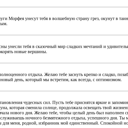
 слуги Морфея унесут тебя в волшебную страну грез, окунут в т
мым.
ны унесли тебя в сказочный мир сладких мечтаний и удивительн
покорять новые вершины.
полноценного отдыха. Желаю тебе заснуть крепко и сладко, поза
т новый день, который мы встретим, как всегда, с оптимизмом.
тановления чудесных сил. Пусть тебе приснятся яркие и запоми
а, которая сменила солнце, продолжала освещать твой жизненн
ачала нового дня. Желаю тебе, чтобы целый день был наполнен св
 заслуживаешь ночного безмятежного отдыха, успешного дня. Т
ы для меня, родной, избранник мой единственный. Спокойной н