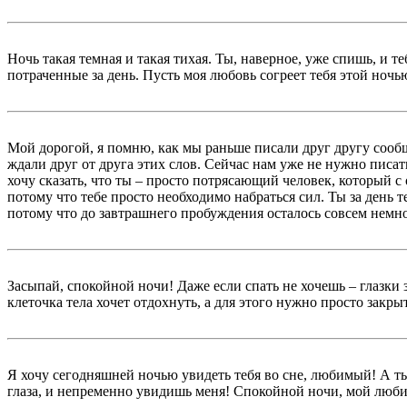
Ночь такая темная и такая тихая. Ты, наверное, уже спишь, и т
потраченные за день. Пусть моя любовь согреет тебя этой ноч
Мой дорогой, я помню, как мы раньше писали друг другу сооб
ждали друг от друга этих слов. Сейчас нам уже не нужно писат
хочу сказать, что ты – просто потрясающий человек, который с 
потому что тебе просто необходимо набраться сил. Ты за день 
потому что до завтрашнего пробуждения осталось совсем немног
Засыпай, спокойной ночи! Даже если спать не хочешь – глазк
клеточка тела хочет отдохнуть, а для этого нужно просто закры
Я хочу сегодняшней ночью увидеть тебя во сне, любимый! А ты
глаза, и непременно увидишь меня! Спокойной ночи, мой люб