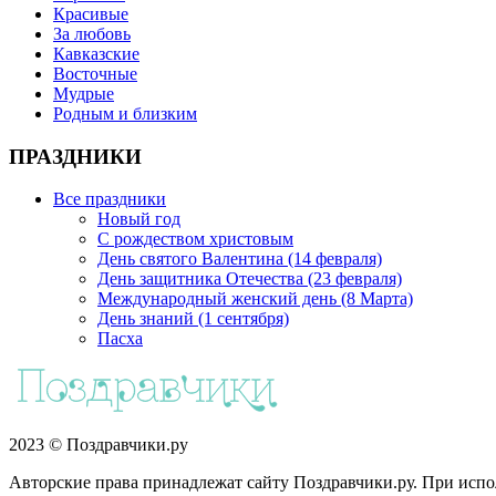
Красивые
За любовь
Кавказские
Восточные
Мудрые
Родным и близким
ПРАЗДНИКИ
Все праздники
Новый год
С рождеством христовым
День святого Валентина (14 февраля)
День защитника Отечества (23 февраля)
Международный женский день (8 Марта)
День знаний (1 сентября)
Пасха
2023 © Поздравчики.ру
Авторские права принадлежат сайту Поздравчики.ру. При испол