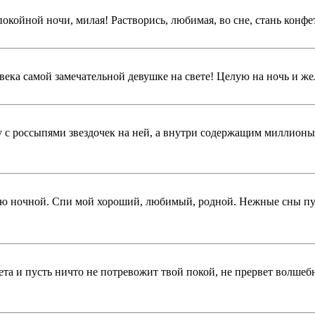
Спокойной ночи, милая! Растворись, любимая, во сне, стань конфе
ека самой замечательной девушке на свете! Целую на ночь и же
у с россыпями звездочек на ней, а внутри содержащим миллион
ю ночной. Спи мой хороший, любимый, родной. Нежные сны пуст
та и пусть ничто не потревожит твой покой, не прервет волше