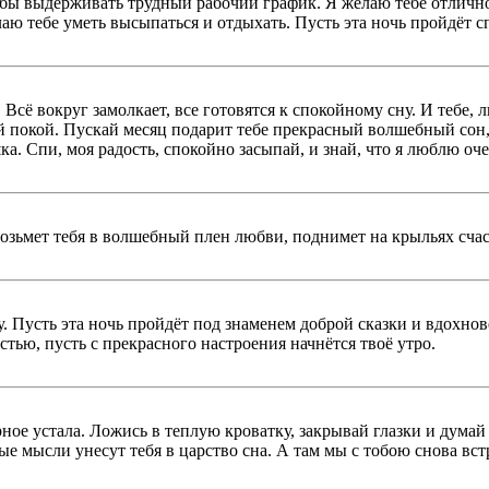
обы выдерживать трудный рабочий график. Я желаю тебе отлично
лаю тебе уметь высыпаться и отдыхать. Пусть эта ночь пройдёт сп
 Всё вокруг замолкает, все готовятся к спокойному сну. И тебе,
ой покой. Пускай месяц подарит тебе прекрасный волшебный сон
ка. Спи, моя радость, спокойно засыпай, и знай, что я люблю оч
возьмет тебя в волшебный плен любви, поднимет на крыльях счас
Пусть эта ночь пройдёт под знаменем доброй сказки и вдохнове
тью, пусть с прекрасного настроения начнётся твоё утро.
рное устала. Ложись в теплую кроватку, закрывай глазки и думай
мысли унесут тебя в царство сна. А там мы с тобою снова встрет