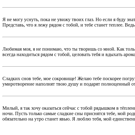
Я не могу уснуть, пока не увижу твоих глаз. Но если я буду зн
Представь, что я лежу рядом с тобой, и тебе станет теплее. В
Любимая моя, я не понимаю, что ты творишь со мной. Как тольк
всегда находиться рядом с тобой, целовать тебя и вдыхать аром
Сладких снов тебе, мое сокровище! Желаю тебе поскорее погру
умиротворение наполнят твою душу и подарят полноценный о
Милый, я так хочу оказаться сейчас с тобой рядышком в тёплен
ночи. Пусть только самые сладкие сны приснятся тебе, мой род
обязательно на утро станет явью. Я люблю тебя, мой единствен