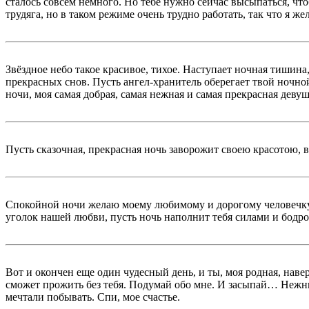
сталось совсем немного. Но тебе нужно сейчас высыпаться, чт
трудяга, но в таком режиме очень трудно работать, так что я же
Звёздное небо такое красивое, тихое. Наступает ночная тишина,
прекрасных снов. Пусть ангел-хранитель оберегает твой ночн
ночи, моя самая добрая, самая нежная и самая прекрасная девуш
Пусть сказочная, прекрасная ночь заворожит своею красотою, 
Спокойной ночи желаю моему любимому и дорогому человечку. 
уголок нашей любви, пусть ночь наполнит тебя силами и бодрос
Вот и окончен еще один чудесный день, и ты, моя родная, наве
сможет прожить без тебя. Подумай обо мне. И засыпай… Нежные 
мечтали побывать. Спи, мое счастье.