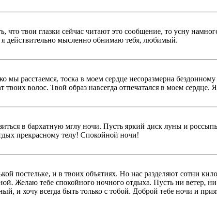
ать, что твои глазки сейчас читают это сообщение, то усну намно
едь я действительно мысленно обнимаю тебя, любимый.
о мы расстаемся, тоска в моем сердце несоразмерна бездонному 
ат твоих волос. Твой образ навсегда отпечатался в моем сердце.
зиться в бархатную мглу ночи. Пусть яркий диск луны и россып
тдых прекрасному телу! Спокойной ночи!
ькой постельке, и в твоих объятиях. Но нас разделяют сотни кил
ной. Желаю тебе спокойного ночного отдыха. Пусть ни ветер, ни
ный, и хочу всегда быть только с тобой. Доброй тебе ночи и при