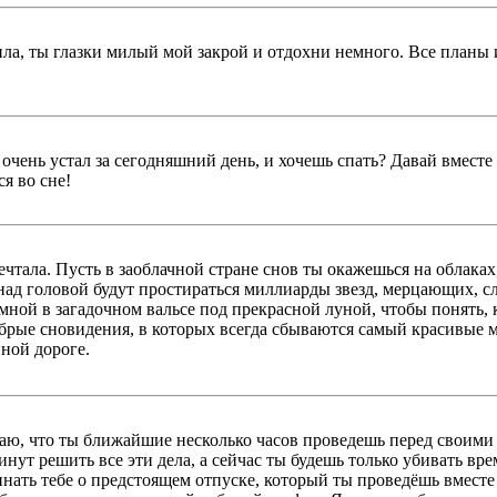
а, ты глазки милый мой закрой и отдохни немного. Все планы и 
очень устал за сегодняшний день, и хочешь спать? Давай вместе
я во сне!
ечтала. Пусть в заоблачной стране снов ты окажешься на облака
 над головой будут простираться миллиарды звезд, мерцающих, с
ной в загадочном вальсе под прекрасной луной, чтобы понять, к
брые сновидения, в которых всегда сбываются самый красивые м
ной дороге.
наю, что ты ближайшие несколько часов проведешь перед своими 
нут решить все эти дела, а сейчас ты будешь только убивать вре
нать тебе о предстоящем отпуске, который ты проведёшь вместе 