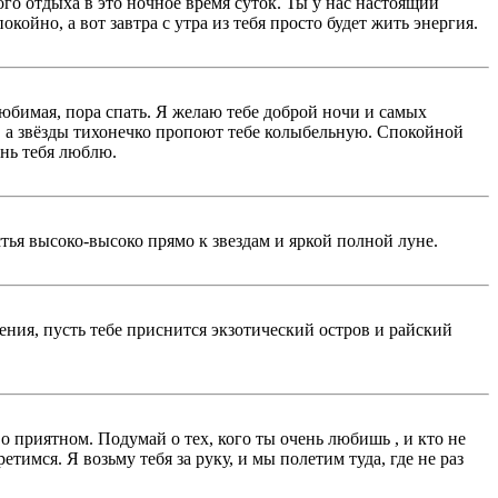
го отдыха в это ночное время суток. Ты у нас настоящий
окойно, а вот завтра с утра из тебя просто будет жить энергия.
 любимая, пора спать. Я желаю тебе доброй ночи и самых
, а звёзды тихонечко пропоют тебе колыбельную. Спокойной
ень тебя люблю.
тья высоко-высоко прямо к звездам и яркой полной луне.
ния, пусть тебе приснится экзотический остров и райский
 о приятном. Подумай о тех, кого ты очень любишь , и кто не
имся. Я возьму тебя за руку, и мы полетим туда, где не раз