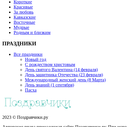
Короткие
Красивые
За любовь
Кавказские
Восточные
Мудрые
Родным и близким
ПРАЗДНИКИ
Все праздники
Новый год
С рождеством христовым
День святого Валентина (14 февраля)
День защитника Отечества (23 февраля)
Международный женский день (8 Марта)
День знаний (1 сентября)
Пасха
2023 © Поздравчики.ру
Авторские права принадлежат сайту Поздравчики.ру. При испол