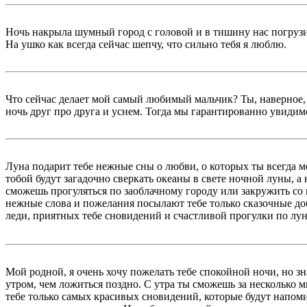
Ночь накрыла шумный город с головой и в тишину нас погрузил
На ушко как всегда сейчас шепчу, что сильно тебя я люблю.
Что сейчас делает мой самый любимый мальчик? Ты, наверное, 
ночь друг про друга и уснем. Тогда мы гарантированно увидимс
Луна подарит тебе нежные сны о любви, о которых ты всегда м
тобой будут загадочно сверкать океаны в свете ночной луны, а
сможешь прогуляться по заоблачному городу или закружить со м
нежные слова и пожелания посылают тебе только сказочные до
леди, приятных тебе сновидений и счастливой прогулки по лун
Мой родной, я очень хочу пожелать тебе спокойной ночи, но з
утром, чем ложиться поздно. С утра ты сможешь за несколько ми
тебе только самых красивых сновидений, которые будут напоми