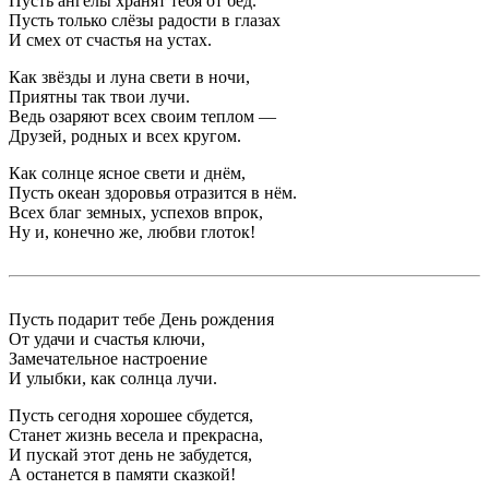
Пусть ангелы хранят тебя от бед.
Пусть только слёзы радости в глазах
И смех от счастья на устах.
Как звёзды и луна свети в ночи,
Приятны так твои лучи.
Ведь озаряют всех своим теплом —
Друзей, родных и всех кругом.
Как солнце ясное свети и днём,
Пусть океан здоровья отразится в нём.
Всех благ земных, успехов впрок,
Ну и, конечно же, любви глоток!
Пусть подарит тебе День рождения
От удачи и счастья ключи,
Замечательное настроение
И улыбки, как солнца лучи.
Пусть сегодня хорошее сбудется,
Станет жизнь весела и прекрасна,
И пускай этот день не забудется,
А останется в памяти сказкой!