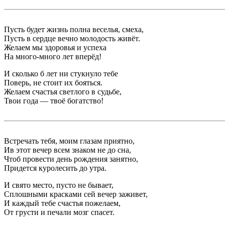
Пусть будет жизнь полна веселья, смеха,
Пусть в сердце вечно молодость живёт.
Желаем мы здоровья и успеха
На много-много лет вперёд!
И сколько б лет ни стукнуло тебе
Поверь, не стоит их бояться.
Желаем счастья светлого в судьбе,
Твои года — твоё богатство!
Встречать тебя, моим глазам приятно,
Ив этот вечер всем знаком не до сна,
Чтоб провести день рождения занятно,
Придется куролесить до утра.
И свято место, пусто не бывает,
Сплошными красками сей вечер заживет,
И каждый тебе счастья пожелаем,
От грусти и печали мозг спасет.