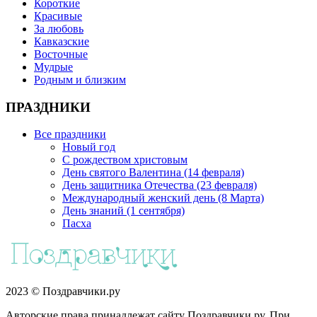
Короткие
Красивые
За любовь
Кавказские
Восточные
Мудрые
Родным и близким
ПРАЗДНИКИ
Все праздники
Новый год
С рождеством христовым
День святого Валентина (14 февраля)
День защитника Отечества (23 февраля)
Международный женский день (8 Марта)
День знаний (1 сентября)
Пасха
2023 © Поздравчики.ру
Авторские права принадлежат сайту Поздравчики.ру. При