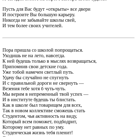
Пусть для Вас будут «открыты» все двери
И построите Вы большую карьеру.
Никогда не забывайте школы свей,
И тем более своих учителей.
Пора пришла со школой попрощаться.
Уходишь не на лето, навсегда.
К ней будешь только в мыслях возвращаться,
Припомнив свои детские года.
Уже тобой намечен светлый путь.
Удачу бы случайно не спугнуть
И с правильной дороги не свернуть —
Везения тебе хотя б чуть-чуть.
Мы верим в непременный твой успех —
И в институте будешь ты блистать.
Как в школе был товарищем для всех,
Так в новом коллективе сможешь стать
Студентом, чья активность на виду,
Который всем поможет, подбодрит,
Которому нет равных по уму.
Студенческая жизнь тебя пленит!