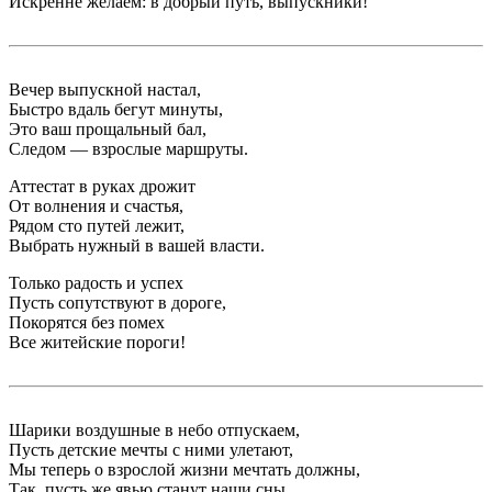
Искренне желаем: в добрый путь, выпускники!
Вечер выпускной настал,
Быстро вдаль бегут минуты,
Это ваш прощальный бал,
Следом — взрослые маршруты.
Аттестат в руках дрожит
От волнения и счастья,
Рядом сто путей лежит,
Выбрать нужный в вашей власти.
Только радость и успех
Пусть сопутствуют в дороге,
Покорятся без помех
Все житейские пороги!
Шарики воздушные в небо отпускаем,
Пусть детские мечты с ними улетают,
Мы теперь о взрослой жизни мечтать должны,
Так, пусть же явью станут наши сны.