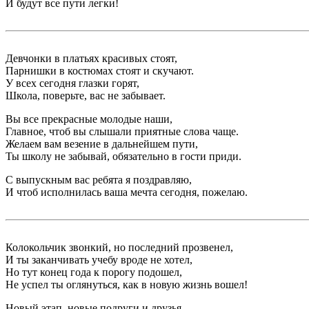
И будут все пути легки!
Девчонки в платьях красивых стоят,
Парнишки в костюмах стоят и скучают.
У всех сегодня глазки горят,
Школа, поверьте, вас не забывает.
Вы все прекрасные молодые наши,
Главное, чтоб вы слышали приятные слова чаще.
Желаем вам везение в дальнейшем пути,
Ты школу не забывай, обязательно в гости приди.
С выпускным вас ребята я поздравляю,
И чтоб исполнилась ваша мечта сегодня, пожелаю.
Колокольчик звонкий, но последний прозвенел,
И ты заканчивать учебу вроде не хотел,
Но тут конец года к порогу подошел,
Не успел ты оглянуться, как в новую жизнь вошел!
Новый этап, новые подруги и друзья,