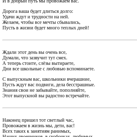
И в добрый путь мы провожаем вас.
Дорога ваша будет длиться долго:
Удачи ждут и трудности на ней.
Желаем, чтобы все мечты сбывались,
Пусть в жизни будет много теплых дней!
Ждали этот день вы очень все,
Думали, что зазвучит тут смех.
А теперь стоите, слёзы вытираете,
Дни все школьные с любовью вспоминаете.
С выпускным вас, школьники вчерашние,
Пусть ждут вас подвиги, дела бесстрашные.
Знания свои не забывайте, пополняйте,
Этот выпускной вы радостно встречайте.
Наконец пришел тот светлый час,
Провожаем в жизнь мы, дети, вас!
Всех таких к занятиям ранимых,
Наших двоечников, в скобочках, любимых.