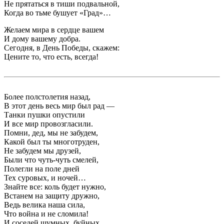
Не прятаться в тиши подвальной,
Когда во тьме бушует «Град»…
Желаем мира в сердце вашем
И дому вашему добра.
Сегодня, в День Победы, скажем:
Цените то, что есть, всегда!
Более полстолетия назад,
В этот день весь мир был рад —
Танки пушки опустили
И все мир провозгласили.
Помни, дед, мы не забудем,
Какой был ты многотруден,
Не забудем мы друзей,
Были что чуть-чуть смелей,
Полегли на поле дней
Тех суровых, и ночей…
Знайте все: коль будет нужно,
Встанем на защиту дружно,
Ведь велика наша сила,
Что война и не сломила!
И соседей шумных, буйных,