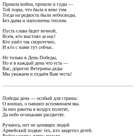
Прошла война, прошли и годы —
Той поры, что была в веке том.
Тогда на редкость были небосводы,
Без дыма и наполнены теплом.
Пусть слава будет вечной,
Всем, кто выстоял за нас!
Кто ушёл так скоротечно,
И кто с нами тут сейчас.
Не только в День Победы,
Но и в каждый день что есть —
Вас, дорогие Ветераны-деды
Мы уважаем и отдаём Вам честь!
Победы день — особый для страны:
О воинах, о павших вспоминаем мы.
За них ракеты в воздух полетят,
Да небо огоньками расцветят.
Ручаюсь, нет не ценящих людей
Армейский подвиг тех, кто защитил детей.
Войны удары, верю, позади.