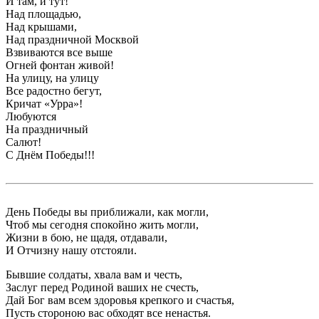
И там, и тут!
Над площадью,
Над крышами,
Над праздничной Москвой
Взвиваются все выше
Огней фонтан живой!
На улицу, на улицу
Все радостно бегут,
Кричат «Урра»!
Любуются
На праздничный
Салют!
С Днём Победы!!!
День Победы вы приближали, как могли,
Чтоб мы сегодня спокойно жить могли,
Жизни в бою, не щадя, отдавали,
И Отчизну нашу отстояли.
Бывшие солдаты, хвала вам и честь,
Заслуг перед Родиной ваших не счесть,
Дай Бог вам всем здоровья крепкого и счастья,
Пусть стороною вас обходят все ненастья.