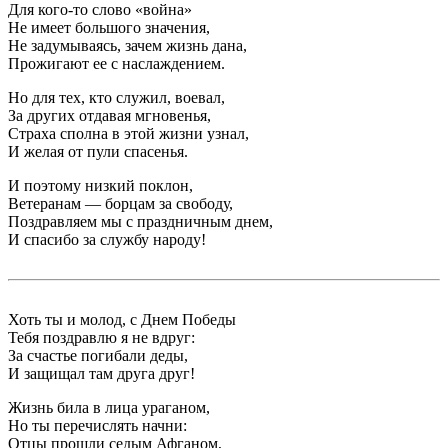
Для кого-то слово «война»
Не имеет большого значения,
Не задумываясь, зачем жизнь дана,
Прожигают ее с наслаждением.
Но для тех, кто служил, воевал,
За других отдавая мгновенья,
Страха сполна в этой жизни узнал,
И желая от пули спасенья.
И поэтому низкий поклон,
Ветеранам — борцам за свободу,
Поздравляем мы с праздничным днем,
И спасибо за службу народу!
Хоть ты и молод, с Днем Победы
Тебя поздравлю я не вдруг:
За счастье погибали деды,
И защищал там друга друг!
Жизнь била в лица ураганом,
Но ты перечислять начни:
Отцы прошли седым Афганом,