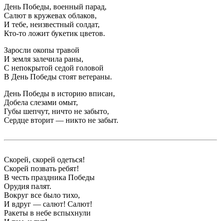
День Победы, военный парад,
Салют в кружевах облаков,
И тебе, неизвестный солдат,
Кто-то ложит букетик цветов.
Заросли окопы травой
И земля залечила раны,
С непокрытой седой головой
В День Победы стоят ветераны.
День Победы в историю вписан,
Добела слезами омыт,
Губы шепчут, ничто не забыто,
Сердце вторит — никто не забыт.
Скорей, скорей одеться!
Скорей позвать ребят!
В честь праздника Победы
Орудия палят.
Вокруг все было тихо,
И вдруг — салют! Салют!
Ракеты в небе вспыхнули