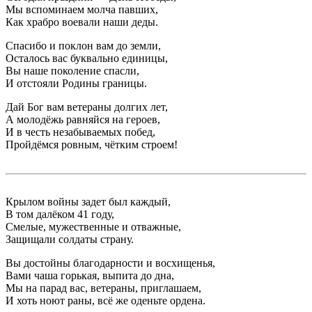
Мы вспоминаем молча павших,
Как храбро воевали наши деды.
Спасибо и поклон вам до земли,
Осталось вас буквально единицы,
Вы наше поколение спасли,
И отстояли Родины границы.
Дай Бог вам ветераны долгих лет,
А молодёжь равняйся на героев,
И в честь незабываемых побед,
Пройдёмся ровным, чётким строем!
Крылом войны задет был каждый,
В том далёком 41 году,
Смелые, мужественные и отважные,
Защищали солдаты страну.
Вы достойны благодарности и восхищенья,
Вами чаша горькая, выпита до дна,
Мы на парад вас, ветераны, приглашаем,
И хоть ноют раны, всё же оденьте ордена.